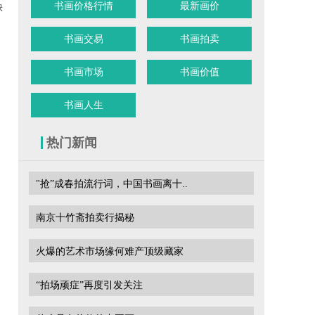
书画价格行情
最新画价
缺
书画交易
书画拍卖
书画市场
书画价值
书画人生
热门新闻
"抢”成春拍流行词，中国书画离十..
南京十竹斋拍卖行揭秘
火爆的艺术市场缘何难产顶级藏家
“拍场顽症”再度引发关注