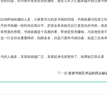
与否的问题，但书画毕竟有投资的属性，最近几年人们越来越开始注重书
比纯粹搞收藏的人多，大家更关注的是书画的回报，书画收藏与投资之
入手的书画藏一段时间后再出手，把资金拿来购买自己更喜欢的书画，很
没有明显的界限。书画收藏是个高雅的事。即便是投资赚钱，与其他投资
前这一行业存在重重障碍，陷阱多多，但是只要和书画结缘，就是三生有
与的人越多，其基础就越广泛，发展起来也就更快了。如果缺乏群众基
下一篇:
投资书画艺术品的四点秘