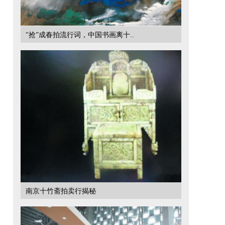
"抢”成春拍流行词，中国书画离十..
南京十竹斋拍卖行揭秘