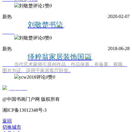
刘敬楚
评论
1
赞
0
2020-02-07
新
热
刘敬楚书法
刘敬楚
评论
0
赞
0
2018-06-28
新
热
绎粹翁家居装饰国画
当代艺术家师引原创作品，作品保真，有备案、视频、
图片为证。适用于家居客厅卧室..
ycw2018
评论
0
赞
0
投票专区
@中国书画门户网
版权所有
湘ICP备13012348号-3
返回
切换城市