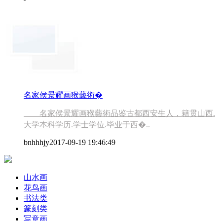
名家侯景耀画猴藝術�
名家侯景耀画猴藝術品鉴古都西安生人，籍贯山西.
大学本科学历.学士学位.毕业于西�..
bnhhhjy
2017-09-19 19:46:49
山水画
花鸟画
书法类
篆刻类
写意画