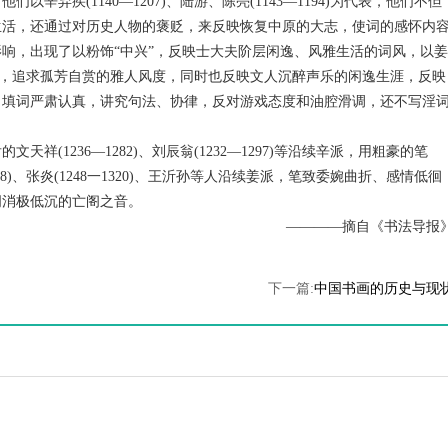
弃疾(1140—1207)、陆游、陈亮(1143—1194)为代表，他们不但
生活，还通过对历史人物的褒贬，来反映恢复中原的大志，使词的感怀内
响，出现了以粉饰“中兴”，反映士大夫阶层闲逸、风雅生活的词风，以姜
的格律，追求孤芳自赏的雅人风度，同时也反映文人沉醉声乐的闲逸生涯，反映
，填词严肃认真，讲究句法、协律，反对游戏态度和油腔滑调，还不写淫
(1236—1282)、刘辰翁(1232—1297)等沿续辛派，用粗豪的笔
8)、张炎(1248一1320)、王沂孙等人沿续姜派，笔致委婉曲折、感情低徊
词消极低沉的亡阁之音。
————摘自《书法导报
下一篇:
中国书画的历史与现