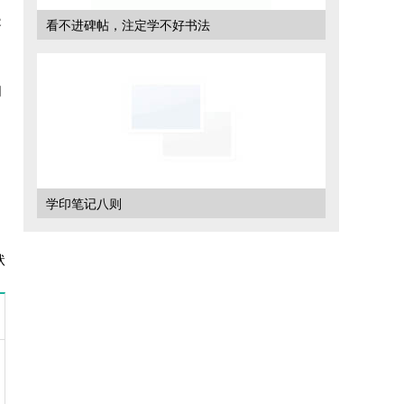
容
看不进碑帖，注定学不好书法
词
》
学印笔记八则
状