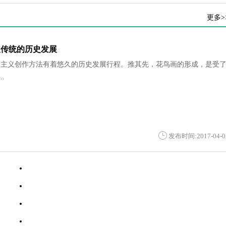
更多>
义传统的历史发展
实主义创作方法有着悠久的历史发展行程。推其先，花鸟画的形成，是受
.
发布时间:2017-04-0
·
岩画
·
中国历史上造诣最深的十大书法家（图）
·
中国书画历史