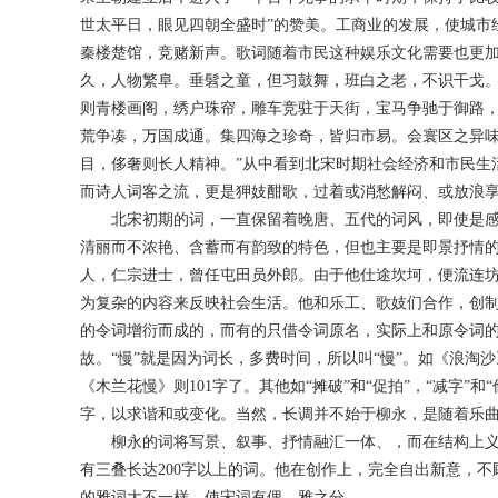
世太平日，眼见四朝全盛时”的赞美。工商业的发展，使城市
秦楼楚馆，竞赌新声。歌词随着市民这种娱乐文化需要也更加
久，人物繁阜。垂髫之童，但习鼓舞，班白之老，不识干戈
则青楼画阁，绣户珠帘，雕车竞驻于天街，宝马争驰于御路
荒争凑，万国成通。集四海之珍奇，皆归市易。会寰区之异
目，侈奢则长人精神。”从中看到北宋时期社会经济和市民生
而诗人词客之流，更是狎妓酣歌，过着或消愁解闷、或放浪
北宋初期的词，一直保留着晚唐、五代的词风，即使是感
清丽而不浓艳、含蓄而有韵致的特色，但也主要是即景抒情
人，仁宗进士，曾任屯田员外郎。由于他仕途坎坷，便流连
为复杂的内容来反映社会生活。他和乐工、歌妓们合作，创制
的令词增衍而成的，而有的只借令词原名，实际上和原令词
故。“慢”就是因为词长，多费时间，所以叫“慢”。如《浪淘沙
《木兰花慢》则101字了。其他如“摊破”和“促拍”，“减字
字，以求谐和或变化。当然，长调并不始于柳永，是随着乐
柳永的词将写景、叙事、抒情融汇一体、，而在结构上义
有三叠长达200字以上的词。他在创作上，完全自出新意，
的雅词大不一样，使宋词有俚、雅之分。