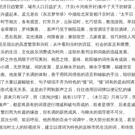
经济日趋繁荣，城市人口日益扩大。汴京(今河南开封)集中了天下的财富
兴盛起来。孟元老在《东京梦华录》中描绘北宋首都汴京时说：“太平日
。时节相次，各有观赏。灯宵月夕，云际花时，乞巧登高，教池游苑。举
，金翠耀目，罗绮飘香。．新声巧笑于柳陌花衢，按管调弦于茶坊酒肆。
味，悉在庖厨。花光满路，何限春游；箫鼓喧空，几家夜宴。伎巧则惊人
活呈现出的高度繁荣和兴旺；从中看到当时的宫廷、社会的富足和靡费。
享乐的生活，文化娱乐消费成为时尚，这助长着书法和词曲的迅猛发展。
怀之作也局限于抒写离别、相思之情。晏殊、欧阳修的词作虽有成就，
的小调，无所突破。词的发展，是从柳永开始的。柳永字耆卿，福建崇安
坊曲。他发展了长调的体制，善于用民间俚俗的语言和铺叙的手法，组织
了大量以篇幅较长、句子错综不齐为特色的“慢”词。“慢"词有的是由同调
的形式毫无关系。这是由于罔制新声之后，往往借用旧词牌以便记忆的缘
》原来只有54字，而《浪淘沙慢》就有133字了，《木兰花》只有52字，
”和“偷声”，都是将原有的词谱进行增减和破句而成的，前者是增字、后者是
曲繁衍而为长篇的缘故，但长调的蔚然成风，与柳永的倡导密不可分。
层次分明、前后呼应。他所用的百余个词调中，绝大部分前所未见，甚
不顾当时士人的轻视排斥，建立以俚词为特色的反映市民生活的词，和传统