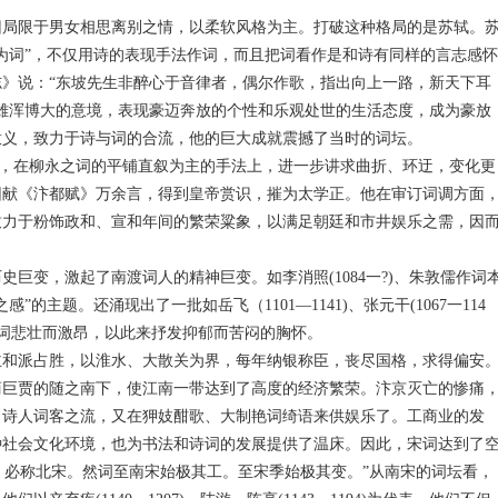
局限于男女相思离别之情，以柔软风格为主。打破这种格局的是苏轼。
为词”，不仅用诗的表现手法作词，而且把词看作是和诗有同样的言志感怀
》说：“东坡先生非醉心于音律者，偶尔作歌，指出向上一路，新天下耳
雄浑博大的意境，表现豪迈奔放的个性和乐观处世的生活态度，成为豪放
意义，致力于诗与词的合流，他的巨大成就震撼了当时的词坛。
词法，在柳永之词的平铺直叙为主的手法上，进一步讲求曲折、环迂，变化更
因献《汴都赋》万余言，得到皇帝赏识，摧为太学正。他在审订词调方面
致力于粉饰政和、宣和年间的繁荣粱象，以满足朝廷和市井娱乐之需，因
变，激起了南渡词人的精神巨变。如李消照(1084一?)、朱敦儒作词
主题。还涌现出了一批如岳飞（1101—1141)、张元干(1067一114
人，使词悲壮而激昂，以此来抒发抑郁而苦闷的胸怀。
和派占胜，以淮水、大散关为界，每年纳银称臣，丧尽国格，求得偏安
商巨贾的随之南下，使江南一带达到了高度的经济繁荣。汴京灭亡的惨痛
。诗人词客之流，又在狎妓酣歌、大制艳词绮语来供娱乐了。工商业的发
种社会文化环境，也为书法和诗词的发展提供了温床。因此，宋词达到了
人言词，必称北宋。然词至南宋始极其工。至宋季始极其变。”从南宋的词坛看，