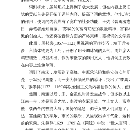
词到柳永，虽然形式上得到了极大发展，但在内容上仍旧
轼的贡献首先是开拓了词的内容、提高了词的意境。他“以诗
的作用，使词的内容具有了宽广的社会功能。王灼《碧鸡漫志
目，弄笔者始知自振。”苏轼的词富有幻想的浪漫精神、富有
派的创始人。他还突破音律方面的严格束缚，霞视词的文学
此后，周邦彦(1057—1121)熏视词的写作技巧，精于
多，言情体物更为工巧，开创了用长调咏物的风气。周邦彦
精密细致，成就杰出。作为宋徽宗的御用文人，他填词主要
在内容上难免单薄。
词到了南宋，发展到了高峰。中原承沦陷和临安偏安的历史巨
是工于写别恨离愁，而一变为慷慨激昂的感怀，突出了“黍离之感”的
3)、张孝祥(1132—1169)等以爱国主义为内容创作的词
然而，南渡以后，宋、金虽也时常发生战争，但多数以主
江南一带，本是富庶之地，南渡的衣冠贵族、学士文人、富
徽、钦两帝的被掳大辱，国势的危急，似乎又被人们淡忘了
达，宫廷豪门的享乐、市民的娱乐，又呈现出承平气象。这
前的繁荣。朱彝尊(1629一1709)在《词综》中说：“世