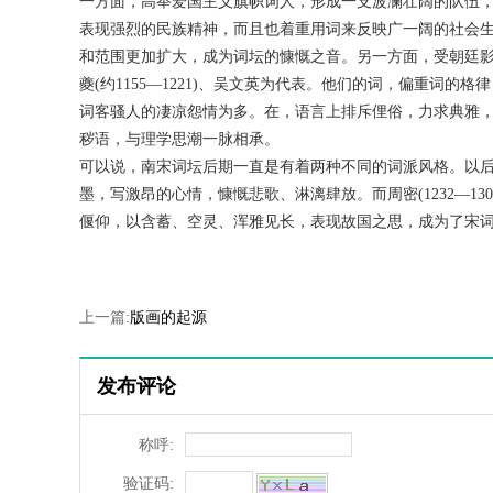
一方面，高举爱国主义旗帜词人，形成一支波澜壮阔的队伍，他们以辛
表现强烈的民族精神，而且也着重用词来反映广一阔的社会
和范围更加扩大，成为词坛的慷慨之音。另一方面，受朝廷影
夔(约1155—1221)、吴文英为代表。他们的词，偏重词
词客骚人的凄凉怨情为多。在，语言上排斥俚俗，力求典雅
秽语，与理学思潮一脉相承。
可以说，南宋词坛后期一直是有着两种不同的词派风格。以后的文天祥
墨，写激昂的心情，慷慨悲歌、淋漓肆放。而周密(1232—130
偃仰，以含蓄、空灵、浑雅见长，表现故国之思，成为了宋
上一篇:
版画的起源
发布评论
称呼:
验证码: