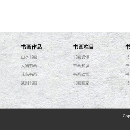
·
版画的起源
书画作品
书画栏目
山水书画
书画资讯
书
人物书画
书画知识
书
花鸟书画
书画欣赏
书
篆刻书画
书画画家
书
Cop