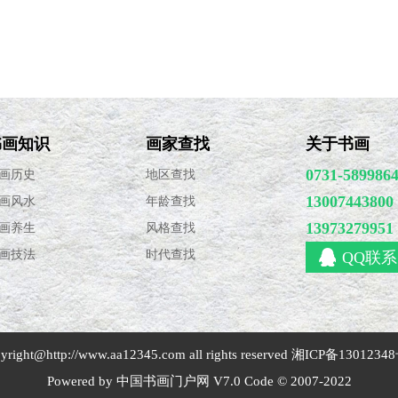
·
词的兴盛与发展
书画知识
画家查找
关于书画
0731-589986
画历史
地区查找
13007443800
画风水
年龄查找
13973279951
画养生
风格查找
画技法
时代查找
QQ联系
yright@
http://www.aa12345.com
all rights reserved
湘ICP备13012348
Powered by 中国书画门户网 V7.0 Code © 2007-2022