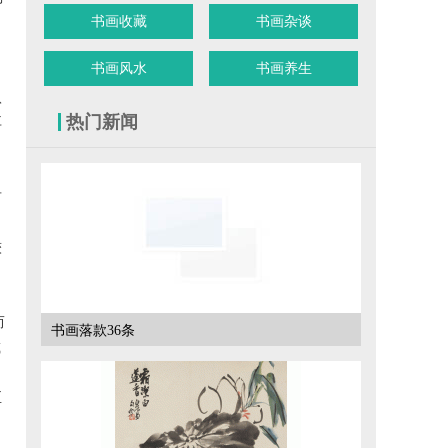
书画收藏
书画杂谈
，
书画风水
书画养生
目
八
热门新闻
耳
有
较
而
书画落款36条
减
至