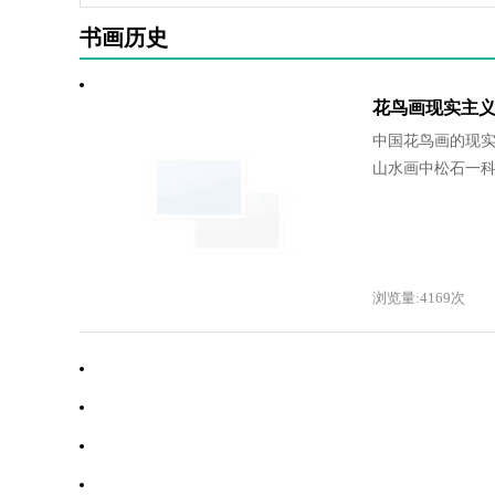
书画历史
花鸟画现实主
中国花鸟画的现
山水画中松石一科.
浏览量:4169次
·
中国绘画史的“地域研究”意识
·
中国书画的历史与现状
·
历史上书画形制是怎样演变的？