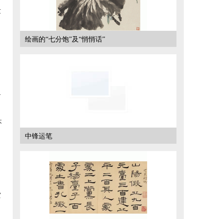
苏
绘画的“七分饱”及“悄悄话”
，
而
本
中锋运笔
。
，
空