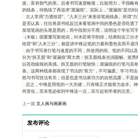
拔、富有朝气的美。后者书写速度略慢，比较用力，手指略
的线条，待熟练了再追求“屋漏痕”。实际上，“屋漏痕”是功
古人常用“力透纸背”、“入木三分”来形容笔画线条。所谓“
是否认真，往往将原书纸反过来看笔画中间的墨色是否吃透
发现笔画的头尾是黑的，而中段部分不黑，说明这个学生写字
（木板）因要重写新祝词，叫木匠将字削掉，结果削去三分才
纸背"和“入木三分”，都是讲中锋运笔的力量和墨色实而不虚
由于书写者行笔与速度的不同，所使用的纸、笔的不同以及
分为“拆叉股”和“屋漏痕”两大类：拆叉股线条光润圆畅、挺
以苍劲燥辣的美感。拆叉股的行笔较快；屋漏痕的行笔与其
条。这两种线条都表现了书法的“骨力”，不可偏废。学习书
然与书写技法有关，但是也是书法家功力的自然流露，不是
总之，中锋是用笔的一大关键，只有锋正才能骨力血丰、神
何变化，至末笔必收到中锋这一点，应引起初学者的注意。
上一篇:
文人画与画家画
发布评论