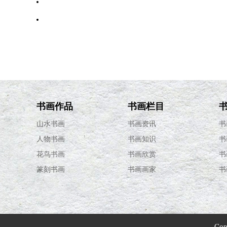
·
中锋运笔
·
明清后鸡题材绘画技法成熟 画家寄托情感
·
篆刻十宜十忌
书画作品
书画栏目
山水书画
书画资讯
书
人物书画
书画知识
书
花鸟书画
书画欣赏
书
篆刻书画
书画画家
书
Cop