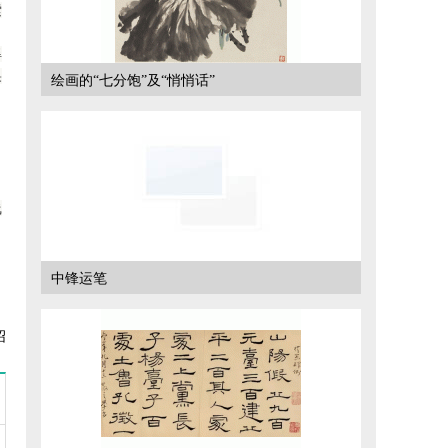
索
得
果
绘画的“七分饱”及“悄悄话”
线
中锋运笔
绍