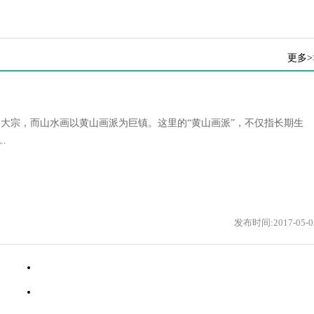
更多>
大宗，而山水画以黄山画派为巨镇。这里的“黄山画派”，不仅指长期生
.
发布时间:2017-05-0
·
文人画与画家画