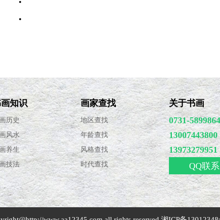
·
书画常识：国画知识介绍
·
绘画的“七分饱”及“悄悄话”
·
篆刻流派
书画知识
画家查找
关于书画
0731-589986
画历史
地区查找
13007443800
画风水
年龄查找
13973279951
画养生
风格查找
画技法
时代查找
QQ联系
yright@
http://www.aa12345.com
all rights reserved
湘ICP备13012348