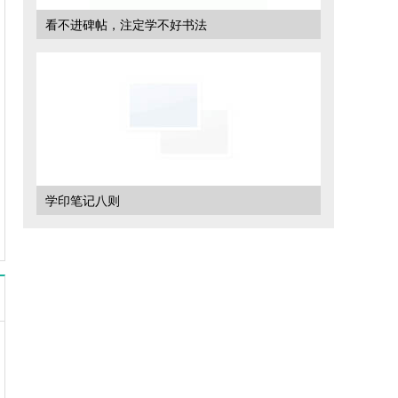
看不进碑帖，注定学不好书法
学印笔记八则