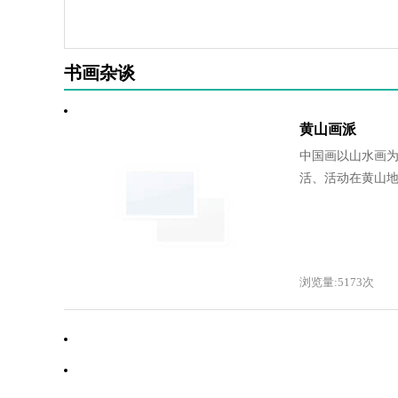
书画杂谈
黄山画派
中国画以山水画为
活、活动在黄山地.
浏览量:5173次
·
书画名家的人情债