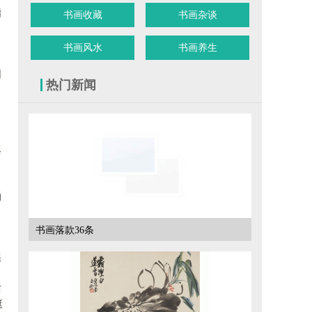
指
书画收藏
书画杂谈
书画风水
书画养生
因
热门新闻
各
均
书画落款36条
保
古
挺