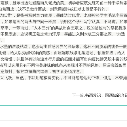
有震颤，显示出遒劲涵蕴而又老成的美。初学者应该先练习前一种干净利
到自然而成，决不是做作而成，刻意用颤抖或扭动去做是不行的。
力透纸背”，是指书写时笔力雄厚，墨能透过纸背。老师检验学生毛笔字写
了，如果笔画的两头与中间一样黑，说明这个学生写字认真、不马虎。如
草率、一带而过。“入木三分”的典故出自王羲之，说的是他写的祭祀祝版
不见墨迹。这说明王羲之笔力浑厚，墨能进入到木板三分那么深。“力透
浮。
水墨的浓淡枯湿，也会写出质感各异的线条来。这种不同质感的线条一般
秀刚健，给人以秀媚匀净的美感；而屋漏痕线条毛涩遒劲、顿挫郁拔，给人
相比略慢，并且伴有以如逆水行舟般的振颤才能写出内蕴比拆叉股丰富的
法者可以选用具有不同审美趣味的线条来表现其不同的风格。屋漏痕线条固
故意颤抖、顿挫或扭曲的结果，初学者必须注意。
采飞跃。当然，书法用笔极富变化，不可能笔笔达到中锋。但是，不管如
下一篇:
书画常识：国画知识介