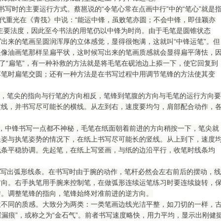
写时的主要运行方式。蔡邕说的“令笔心常在点画中行”中的“笔心”就是
清代重光在《青筏》中说：“能运中锋，虽败笔亦圆；不会中锋，即佳颖亦
主要法度，因此至今书法的用笔仍以中锋为时尚。由于毛笔是圆锥状态
出来的笔画呈圆润浑厚的立体感觉，显得很饱满，这就叫“中锋运笔”。但
是像油画笔那样呈扁平状，这时候写出来的笔画质感就会显得扁平薄怯，
了“扁笔”，有一种补救的方法就是将毛笔在砚池边上掭一下，使它回复到
落笔时扁笔交圆；还有一种方法是在书写过程中用调节笔锋的方法使其变
，笔尖的指向与行笔的方向相反，笔锋到笔腹的方向与毛笔的运行方向要
横线，并书写尽可能长的横线。从左到右，速度要均匀，肩部配合动作，
，中锋书写一点都不神秘，毛笔在纸面朝着前进的方向稍按一下，笔尖就
坐姿与执笔姿势的情况下，在纸上书写尽可能长的竖线。从上到下，速度
线条平稳协调。先起笔，在纸上写竖画，与纸的边沿平行，收笔时线条均
写出弧形线条。在书写时由于腕的动作，笔杆必然会左右前后的摆动，线
方向。右手执笔用手腕来控制笔，在做弧形连续运笔练习时要连续旋转，
匀。调整笔锋的指向，笔锋始终对准前进的逆方向。
生不同的质感。大致分为两类：一类笔画边线光洁平整，如刀切的一样，
屋漏痕”，或称之为“金石气”。前者书写速度略快，用力平均，显示出刚健