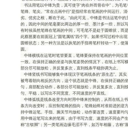
书法用笔以中锋为贵，其可使字“肉在外而骨在中”，为毛笔书
笔锋、笔尖。“常在点画中行”是指经常在笔画的中间运行。
劣。优劣之根，断在于此。”由此可见，中锋是书法运笔中的
的，因此中间的笔毫要比两边的厚一些、墨汁多一些，所以写
有时候虽然笔锋在笔画的中间，可毛笔不是处于圆锥状，而
此蔡邕要在前面冠上“圆笔属纸”四个字。如果书写过程中出现
圆锥状态；另一种方法是以执笔的手指将笔杆转动一下，使
圆。
中锋横线在运笔时笔管要直，笔锋要保持在笔画的中间位置
一致。在保持正确的坐姿与执笔姿势的情况下，在纸上书写
部分尽可能放松，并反复多次，直到线条平稳协调为止。
中锋竖线书写能够集中体现汉字笔画线条的“原生态”。其实
被弯着朝向相反的方向，这个状态就是中锋。在保持正确的
匀，肩部配合动作，各部分尽可能放松，并反复多次，直到
匀、平稳，以写出不同宽度、不同速度的平直线。
中锋弧线是线条改变方向时用中锋来控制的，从而在纸上书
条方向改变时，应控制笔锋的指向，笔锋始终对准前进的逆
持中锋运笔。手指、腕关节均放松，动作要连贯，速度要均
用中锋运笔写出来的笔画，由于书写力度、速度的不同会产
称"古钗脚”；另一类笔画边缘毛涩不平，如万年相藤，古称“