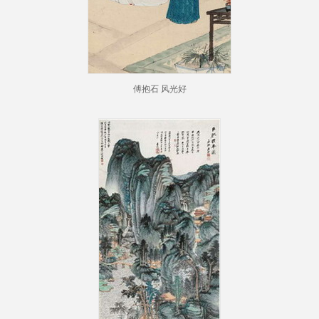
傅抱石 风光好