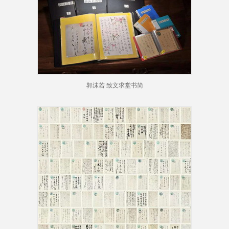
郭沫若 致文求堂书简