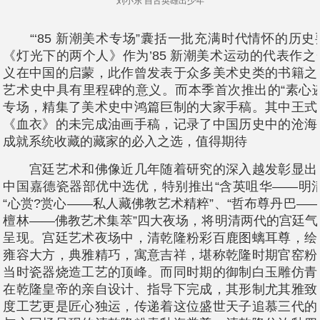
刘小东 自古英雄出少年
“‘85 新潮美术专场”囊括一批充满时代情怀的历
《灯光下的两个人》作为’85 新潮美术运动的代表作
义在中国的启蒙，此作曾发表于众多美术史类的书籍之
艺术史中具有里程碑的意义。而本季首次推出的“素心
专场，精集了美术史中鸿篇巨制的大家手稿。其中王式
《血衣》的未完成油画手稿，记录了中国历史中的沧海
成就系统收藏的藏家的必入之选，值得期待
宫廷艺术和佛像近几年随着研究的深入越发彰显出
中国嘉德瓷器部优中选优，特别推出“含英咀华——明
“心赏?赏心——私人藏佛教艺术精粹”、“哲布尊丹巴——
檀林——佛教艺术集萃”四大夜场，将明清两代的宫廷
呈现。宫廷艺术夜场中，清乾隆粉彩百鹿图螭耳尊，绘
雍容大方，典雅精巧，寓意吉祥，堪称乾隆时期官窑粉
当时瓷器烧造工艺的顶峰。而同时期的御制白玉雕仿青
在乾隆皇帝的亲自设计、指导下完成，其形制尤其雅致
度工艺更是匠心独运，传递着这位盛世天子追慕三代的