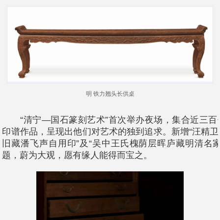
明 铁力翘头长供桌
“清宁—国石篆刻艺术”首次举办夜场，集合近三百
印谱作品，呈现出他们对艺术的独到追求。新增“汪精
旧藏潘飞声自用印”及“吴中王氏槐荫层晖庐藏明清名
题，蔚为大观，愿有缘人能得而宝之。