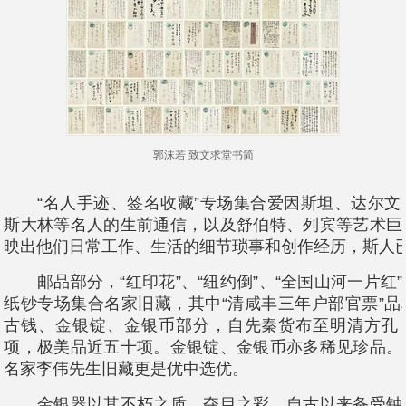
郭沫若 致文求堂书简
“名人手迹、签名收藏”专场集合爱因斯坦、达尔文
斯大林等名人的生前通信，以及舒伯特、列宾等艺术巨
映出他们日常工作、生活的细节琐事和创作经历，斯人
邮品部分，“红印花”、“纽约倒”、“全国山河一片红
纸钞专场集合名家旧藏，其中“清咸丰三年户部官票”
古钱、金银锭、金银币部分，自先秦货布至明清方孔
项，极美品近五十项。金银锭、金银币亦多稀见珍品。
名家李伟先生旧藏更是优中选优。
金银器以其不朽之质，夺目之彩，自古以来备受钟