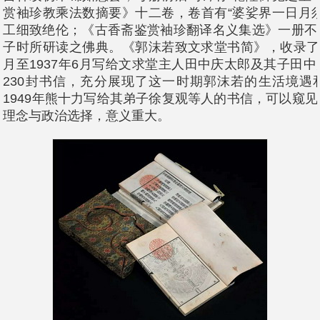
赏袖珍教乘法数摘要》十二卷，卷首有“婆娑界一日月
工细致绝伦；《古香斋鉴赏袖珍翻译名义集选》一册不
子时所研读之佛典。《郭沫若致文求堂书简》，收录了郭
月至1937年6月写给文求堂主人田中庆太郎及其子田
230封书信，充分展现了这一时期郭沫若的生活境遇
1949年熊十力写给其弟子徐复观等人的书信，可以窥
理念与政治选择，意义重大。