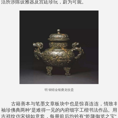
活所涉陈设雅器及宫廷珍玩，蔚为可观。
明 铜错金银夔龙纹盉
古籍善本与笔墨文章板块中也是惊喜连连，情致丰富
袖珍佛典两种”是难得一见的内府细字工楷书法作品。
吉祥纹仿宋锦如意套，每册前后均钤有“乾隆御览之宝