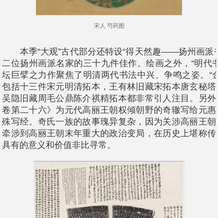
宋人 芍药图
本季“大观”古代部分还特设“得天然趣——扬州画派
二位扬州画派名家的三十九件佳作。绘画之外，“明代
坛巨擘之力作聚焦了明清两代书法中兴、争鸣之姿。“
包括十三件宋元明清拓本，王有林旧藏宋拓本唐玄秘塔
吴隐旧藏周毛公鼎陈介祺精拓本都非常引人注目。另外
卷第二十六》为元代高丽王朝权倾朝野的奇辙写给元惠
殊写经。奇氏一族的故事瑰异复杂，因为关涉高丽王朝
牵涉到高丽王朝末年重大的政治变局，在历史上堪称传
具有的意义和价值非比寻常。