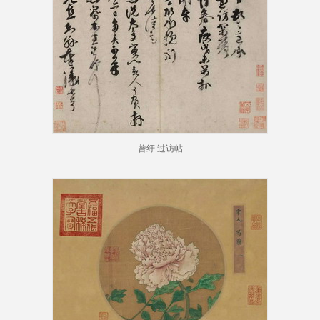
曾纡 过访帖