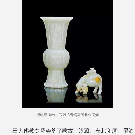
清乾隆 御制白玉雕仿青铜器饕餮纹花觚
三大佛教专场荟萃了蒙古、汉藏、东北印度、尼泊