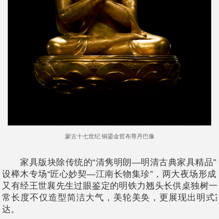
蒙古十七世纪 铜鎏金哲布尊丹巴像
家具版块除传统的“清隽明朗—明清古典家具精品”
设榉木专场“匠心妙契—江南长物集珍”，两大夜场形
又有经王世襄先生过眼鉴定的明铁力翘头长供桌独树一帜
常长度不仅造型简洁大气，美轮美奂，更展现出明式
达。