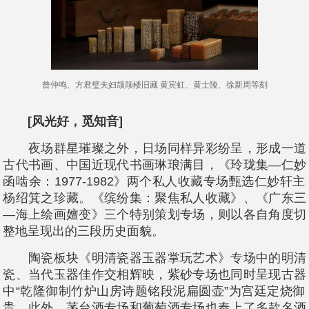
曾仲鸣、方君璧夫妇颉颃楼旧藏 黄宾虹、黄士陵、徐新周等刻
[风光好，觅知音]
夜场群星璀璨之外，日场同样异彩纷呈，形成一道
古代书画、中国近现代书画琳琅满目，《玲珑集—仁妙
函啮余：1977-1982》两个私人收藏专场甄选仁妙轩
杨绍箕之珍藏。《缤纷集：聚焦私人收藏》、《广东三
—海上绘画嬗变》三个特别策划专场，则以各自角度切
整地呈现出的三段历史面貌。
陶瓷板块《明清瓷器玉器掌玩艺术》专场中的明清
瓷、当代玉器佳作交相辉映，紫砂专场也同时呈现古器
中“乾隆御制竹炉山房诗题铭段泥扁圆壶”为宫廷定烧
贵。此外，茅台酒专场和葡萄酒专场也奉上了多款名酒