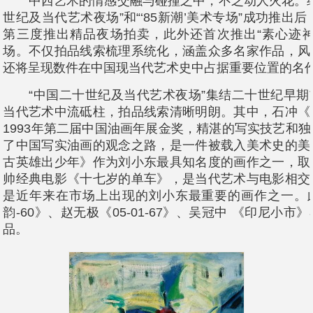
中西艺术的情感交融与碰撞之中，不乏动人火花。继
世纪及当代艺术夜场”和“‘85新潮’美术专场”成功推出后
第三度推出精品夜场拍卖，此外还首次推出“素心迹神
场。不仅拍品线索梳理系统化，涵盖众多名家作品，风
还将呈现数件在中国现当代艺术史中占据重要位置的名
“中国二十世纪及当代艺术夜场”集结二十世纪早期
当代艺术中流砥柱，拍品线索清晰明朗。其中，石冲《
1993年第二届中国油画年展金奖，精湛的写实技艺和
了中国写实油画的观念之路，是一件被载入美术史的美
古英雄出少年》作为刘小东最具知名度的画作之一，取
帅经典电影《十七岁的单车》，是当代艺术与电影相交
是近年来在市场上出现的刘小东最重要的画作之一。
韵-60》、赵无极《05-01-67》、吴冠中 《印尼小
品。