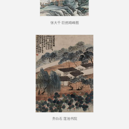
张大千 巨然晴峰图
齐白石 莲池书院