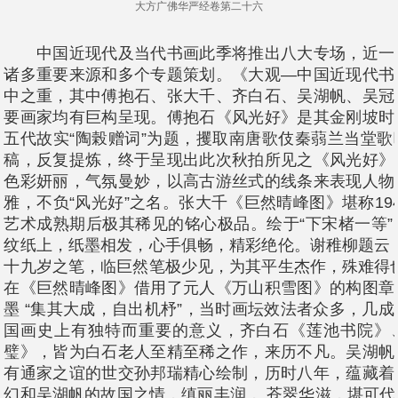
大方广佛华严经卷第二十六
中国近现代及当代书画此季将推出八大专场，近一
诸多重要来源和多个专题策划。《大观—中国近现代书
中之重，其中傅抱石、张大千、齐白石、吴湖帆、吴冠
要画家均有巨构呈现。傅抱石《风光好》是其金刚坡时
五代故实“陶榖赠词”为题，攫取南唐歌伎秦蒻兰当堂
稿，反复提炼，终于呈现出此次秋拍所见之《风光好》
色彩妍丽，气氛曼妙，以高古游丝式的线条来表现人物
雅，不负“风光好”之名。张大千《巨然晴峰图》堪称19
艺术成熟期后极其稀见的铭心极品。绘于“下宋楮一等
纹纸上，纸墨相发，心手俱畅，精彩绝伦。谢稚柳题云
十九岁之笔，临巨然笔极少见，为其平生杰作，殊难得
在《巨然晴峰图》借用了元人《万山积雪图》的构图章
墨 “集其大成，自出机杼”，当时画坛效法者众多，几
国画史上有独特而重要的意义，齐白石《莲池书院》
璧》，皆为白石老人至精至稀之作，来历不凡。吴湖帆
有通家之谊的世交孙邦瑞精心绘制，历时八年，蕴藏着
幻和吴湖帆的故国之情，缜丽丰润， 苍翠华滋，堪可