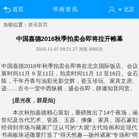
首页
书画资讯
北京
当前位置：
资讯首页
您好！欢迎来到中国书画门户网
登录
注册
微信快速登录
中国嘉德2016秋季拍卖会即将拉开帷幕
2016-11-07 09:21:27
浏览:3065次
中国嘉德2016年秋季拍卖会即将在北京国际饭店、会
展时间11月 9 至11日，拍卖时间11月 12 至16日。
陈，千年丹青与油彩光影交辉，瓷玉珍玩、家具文房、
迹……古今一堂中西纵横，盛会在即，静邀知音同赏。
[星光夜，群星灿]
本次秋拍嘉德精心策划，重磅推出了14个夜场，涵
世纪及当代艺术、瓷器、玉器、佛像、家具、国石篆刻
经得到市场与藏家广泛认可的“大观”古代绘画和近现
书画板块还隆重打造了“得天然趣—扬州诸家”专场和“明代