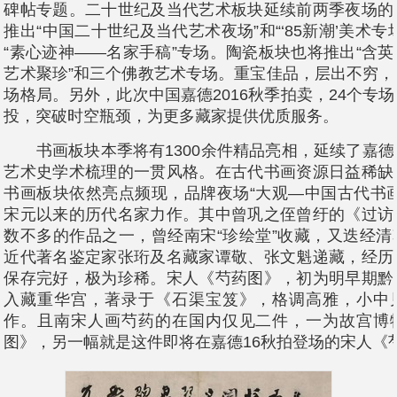
碑帖专题。二十世纪及当代艺术板块延续前两季夜场的
推出“中国二十世纪及当代艺术夜场”和“‘85新潮’美术专
“素心迹神——名家手稿”专场。陶瓷板块也将推出“含
艺术聚珍”和三个佛教艺术专场。重宝佳品，层出不穷
场格局。另外，此次中国嘉德2016秋季拍卖，24个专
投，突破时空瓶颈，为更多藏家提供优质服务。
书画板块本季将有1300余件精品亮相，延续了嘉德
艺术史学术梳理的一贯风格。在古代书画资源日益稀缺
书画板块依然亮点频现，品牌夜场“大观—中国古代书
宋元以来的历代名家力作。其中曾巩之侄曾纡的《过访
数不多的作品之一，曾经南宋“珍绘堂”收藏，又迭经
近代著名鉴定家张珩及名藏家谭敬、张文魁递藏，经历
保存完好，极为珍稀。宋人《芍药图》，初为明早期黔
入藏重华宫，著录于《石渠宝笈》，格调高雅，小中
作。且南宋人画芍药的在国内仅见二件，一为故宫博
图》，另一幅就是这件即将在嘉德16秋拍登场的宋人《