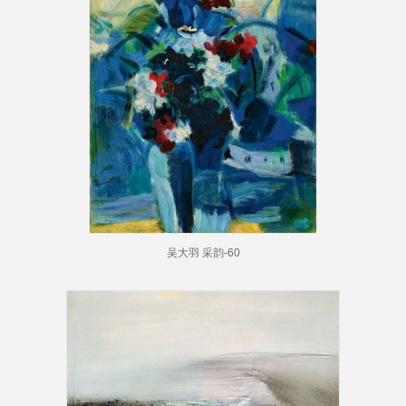
吴大羽 采韵-60