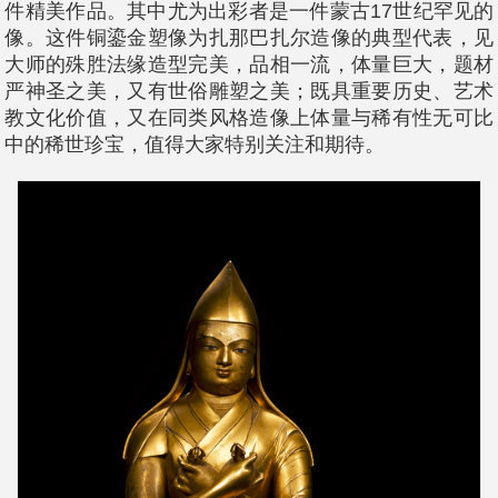
件精美作品。其中尤为出彩者是一件蒙古17世纪罕见
像。这件铜鎏金塑像为扎那巴扎尔造像的典型代表，见
大师的殊胜法缘造型完美，品相一流，体量巨大，题材
严神圣之美，又有世俗雕塑之美；既具重要历史、艺术
教文化价值，又在同类风格造像上体量与稀有性无可比
中的稀世珍宝，值得大家特别关注和期待。