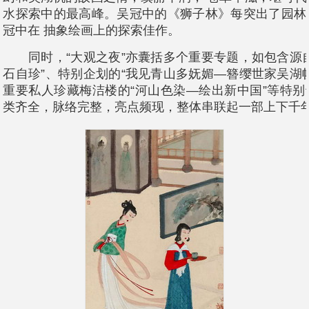
水探索中的最高峰。吴冠中的《狮子林》每突出了园林
冠中在 抽象绘画上的探索佳作。
同时，“大观之夜”亦囊括多个重要专题，如包含源自
石自珍”、特别企划的“我见青山多妩媚—簪缨世家吴湖
重要私人珍藏梅洁楼的“河山色染—绘出新中国”等特
类齐全，脉络完整，亮点频现，整体串联起一部上下千