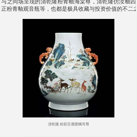
与之同场呈现的清乾隆粉青釉海棠尊，清乾隆仿汝釉四
正粉青釉观音瓶等，也都是极具收藏与投资价值的不二
清乾隆 粉彩百鹿图螭耳尊