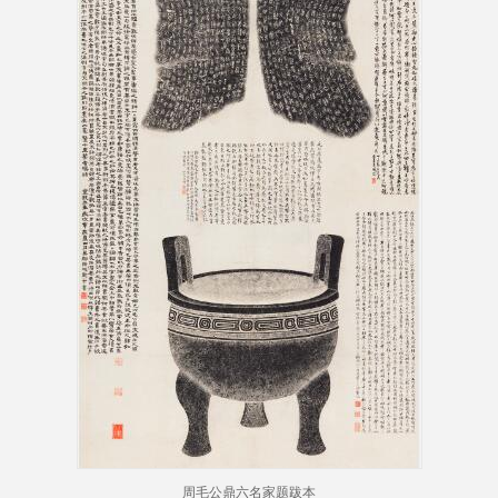
周毛公鼎六名家题跋本