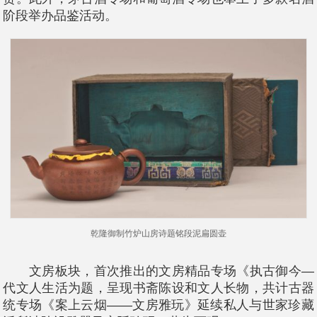
阶段举办品鉴活动。
乾隆御制竹炉山房诗题铭段泥扁圆壶
文房板块，首次推出的文房精品专场《执古御今—
代文人生活为题，呈现书斋陈设和文人长物，共计古器
统专场《案上云烟——文房雅玩》延续私人与世家珍藏