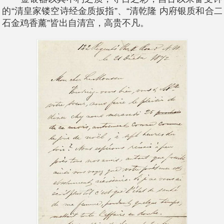
的“清皇家镂空诗经金质扳指”、“清乾隆 内府银质和合二仙
石金鸡香薰”皆出自清宫，高贵不凡。