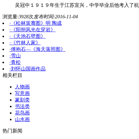
吴冠中１９１９年生于江苏宜兴，中学毕业后他考入了杭
浏览量:3928次
发布时间:2016-11-04
·
《松林策骞图》明 陶成
·
《阳朔风光在穿岩》
·
《天池石壁图》
·
《竹林人家》
·
傅抱石—《海天落照图》
·
雪山
·
青松
·
刘怀山国画作品
相关栏目
人物画
写意画
篆刻类
书法类
花鸟画
山水画
热门新闻