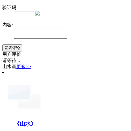
验证码:
内容:
用户评价
请等待...
山水画
更多>>
《山水》