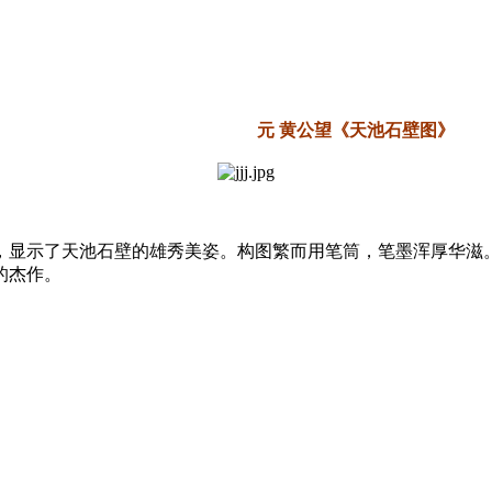
元 黄公望《天池石壁图》
，显示了天池石壁的雄秀美姿。构图繁而用笔筒，笔墨浑厚华滋。
的杰作。