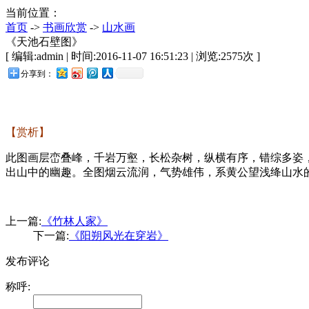
当前位置：
首页
->
书画欣赏
->
山水画
《天池石壁图》
[ 编辑:admin | 时间:2016-11-07 16:51:23 | 浏览:
2575
次 ]
分享到：
【赏析】
此图画层峦叠峰，千岩万壑，长松杂树，纵横有序，错综多姿
出山中的幽趣。全图烟云流润，气势雄伟，系黄公望浅绛山水
上一篇:
《竹林人家》
下一篇:
《阳朔风光在穿岩》
发布评论
称呼: