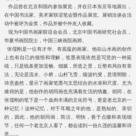
作品曾在北京和国内参加展览，并在日本东京等地展出，
在中国书法家、美术家联谊笔会暨作品展览、展销洽谈会活
动中被评为金奖，作品并被中外友人收藏。
现为中国书画家联谊会会员，北京中国书画研究社会员，
华夏书画院院士，中国三峡画院画师。
张儒刚是一位有才华、有底蕴的画家。他在山水画的创作
上也有自己的领悟和理解，笔墨表现依然是写意的一种延
续，只是线条更加流畅、细腻，所造之景，丘壑布局自有章
法，无论是流水、小桥，山村飞雪，烟波钓叟，意境明朗，
诗意盎然，显示了画家笔墨与文思结合的水准和尺度。尤为
难得的是，他创作的胡同画也充满着生活的情趣。胡同，在
张儒刚的笔下是一个血肉丰满的文化符号，更是老北京的一
种记忆！这种记忆，对于耳顺之年的他，是熟知的、亲切
的，因此，他的胡同画，简洁、明快，善于点缀和表现细
节，任何一个老北京人看了，都会读到一份久违的温馨和诗
意……