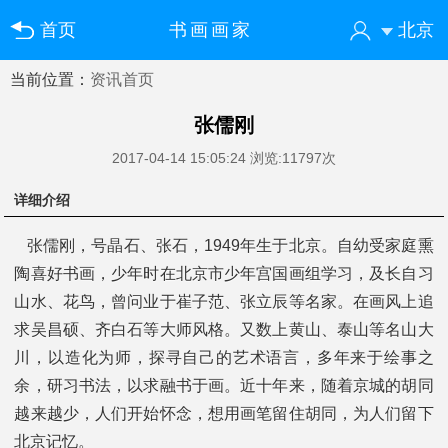
首页
书画画家
北京
当前位置：
资讯首页
您好！欢迎来到中国书画门户网
登录
注册
微信快速登录
张儒刚
2017-04-14 15:05:24
浏览:11797次
详细介绍
张儒刚，号晶石、张石，1949年生于北京。自幼受家庭熏
陶喜好书画，少年时在北京市少年宫国画组学习，及长自习
山水、花鸟，曾问业于崔子范、张立辰等名家。在画风上追
求吴昌硕、齐白石等大师风格。又数上黄山、泰山等名山大
川，以造化为师，探寻自己的艺术语言，多年来于绘事之
余，研习书法，以求融书于画。近十年来，随着京城的胡同
越来越少，人们开始怀念，想用画笔留住胡同，为人们留下
北京记忆。