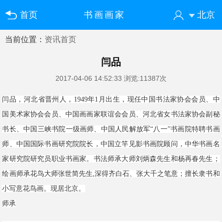
首页
书画画家
北京
当前位置：
资讯首页
您好！欢迎来到中国书画门户网
登录
注册
微信快速登录
闫品
2017-04-06 14:52:33
浏览:11387次
闫品，河北省晋州人，1949年1月出生，现任中国书法家协会会员、中
国美术家协会会员、中国画画家联谊会会员、河北省女书法家协会副秘
书长、中国三峡书院一级画师、中国人民解放军“八一”书画院特聘书画
师、中国国际书画研究院院长，中国立竿见影书画院顾问，中华书画名
家研究院研究员职业书画家。书法师承大师刘炳森先生和杨再春先生；
绘画师承花鸟大师张世简先生,深得齐白石、张大千之笔意；擅长隶书和
小写意花鸟画。现居北京。
师承