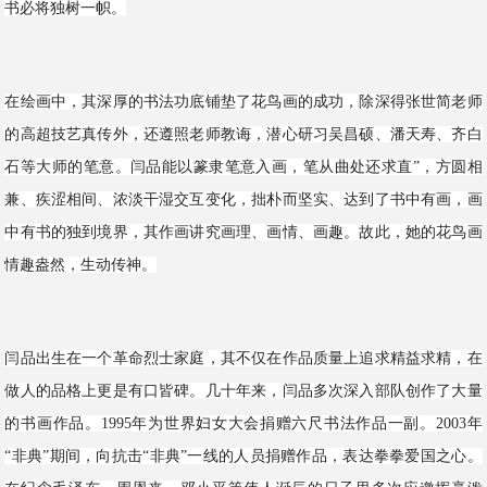
书必将独树一帜。
在绘画中，其深厚的书法功底铺垫了花鸟画的成功，除深得张世简老师
的高超技艺真传外，还遵照老师教诲，潜心研习吴昌硕、潘天寿、齐白
石等大师的笔意。闫品能以篆隶笔意入画，笔从曲处还求直”，方圆相
兼、疾涩相间、浓淡干湿交互变化，拙朴而坚实、达到了书中有画，画
中有书的独到境界，其作画讲究画理、画情、画趣。故此，她的花鸟画
情趣盎然，生动传神。
闫品出生在一个革命烈士家庭，其不仅在作品质量上追求精益求精，在
做人的品格上更是有口皆碑。几十年来，闫品多次深入部队创作了大量
的书画作品。1995年为世界妇女大会捐赠六尺书法作品一副。2003年
“非典”期间，向抗击“非典”一线的人员捐赠作品，表达拳拳爱国之心。