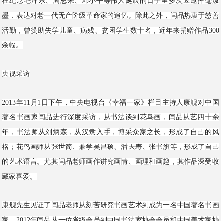
在纪念毛泽东、周恩来、邓小平等伟人诞辰的日子里多次应邀挥毫泼
墨．表达对老一代无产阶级革命家的追忆。除此之外，闫品热衷于慈善
活勤，曾赞助失学儿童、病残、贫困学生数十名，近年来捐赠作品300
余幅。
央视采访
2013年11月1日下午，中央电视台《幸福一家》栏目主持人康舰对中国
著名书画家闫品进行深度采访，从书法谈到花鸟画，闫品从艺四十余
年，书法师从刘炳森，从汉隶入手，博采众家之长，形成了自己的风
格；花鸟画师从张世简、兼学吴昌硕、潘天寿、张书旗等，形成了自己
的艺术语言。尤其闫品老师画作讲究画情、画理和画趣，其作品深受收
藏家喜爱。
康舰先生见证了闫品老师从刻苦研究书画艺术到成为一名中国著名书画
家，2012年闫品从一位省级会员到中国书法家协会会员和中国美术家协