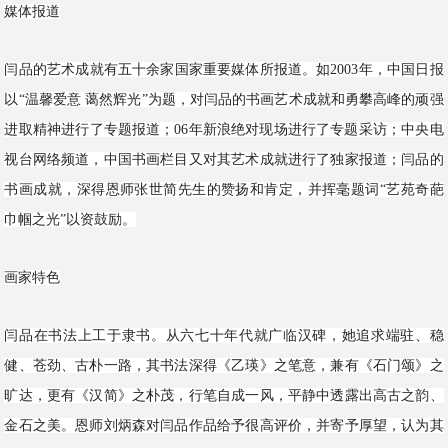
媒体报道
闫品的艺术成就有五十余家国家重要媒体所报道。如2003年，中国日报
以“温馨爱意 蔼然辉光”为题，对闫品的书画艺术成就和勇攀高峰的顽强
进取精神进行了专题报道；06年新浪绝对现场进行了专题采访；中央电
视台网络频道，中国书画栏目又对其艺术成就进行了独家报道；闫品的
书画成就，深得恩师张世简先生的赞扬和肯定，并挥毫题词“艺苑奇葩
巾帼之光”以资鼓励。
画家特色
闫品在书法上工于隶书。从六七十年代就广临汉碑，她追求端驻、稳
健、苍劲、古朴一路，其书法深得《乙瑛》之笔意，兼有《石门颂》之
旷达，更有《汉简》之朴茂，行笔自成一风，平静中透露出高古之韵、
金石之美。恩师刘炳森对闫品作品给予很高评价，并寄予厚望，认为其