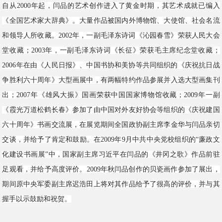
自从2000年起，闫品的艺术创作进入了黄金时期，其艺术成就已编入
《全国艺术家大辞典》。大量作品被国内外博物馆、大使馆、社会名流
和领导人所收藏。2002年，一副毛泽东诗词《沁园春雪》荣获人民大会
堂收藏；2003年，一副毛泽东诗词《长征》荣获毛主席纪念堂收藏；
2006年在由《人民日报》、中国书协和美协等共同组织的《庆祝抗日战
争胜利六十周年》大型画展中，有两幅特约作品参展并入选大型画集刊
出；2007年《雄风大振》国画荣获中国国家博物馆收藏；2009年一副
《霞光万道松鹤长春》参加了由中国对外友好协会等组织的《庆祝建国
六十周年》书画交流展，在展览期间全国政协副主席李金华与闫品亲切
交谈，并给予了肯定和鼓励。在2009年9月中共中央党校组织的“廉政文
化建设书画展”中，国家副主席习近平在闫品的《井冈之歌》作品前驻
足观看，并给予高度评价。2009年秋闫品创作的贝瓷画作参加了展出，
期间原中央军委副主席迟浩田上将对其作品给予了很高的评价，并与其
握手以示鼓励和祝贺。