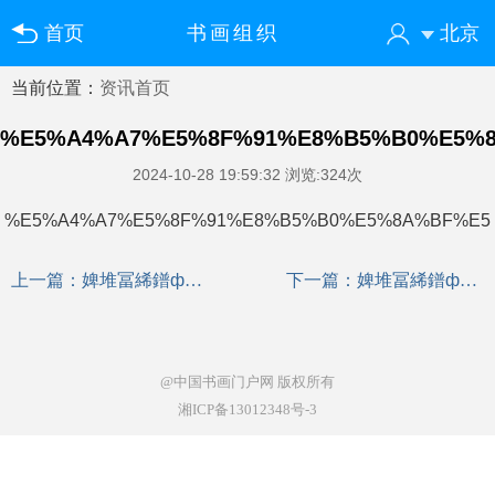
首页
书画组织
北京
当前位置：
资讯首页
您好！欢迎来到中国书画门户网
登录
注册
微信快速登录
%E5%A4%A7%E5%8F%91%E8%B5%B0%E5%
2024-10-28 19:59:32
浏览:324次
%E5%A4%A7%E5%8F%91%E8%B5%B0%E5%8A%BF%E
上一篇：
婢堆冨絺鐠ф澘濞嶉崶鍓х暆閸楁洜婀呭▔? 婢堆冨絺鐠ф澘濞嶉張澶夌矆娑斿牊濡у? 婢堆冨絺鐠ф澘濞嶇划鎯у櫙閸掑棙鐎?
下一篇：
婢堆冨絺鐠ф澘濞嶉幎鈧?
@中国书画门户网
版权所有
湘ICP备13012348号-3