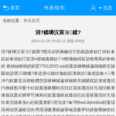
首页
书画组织
北京
当前位置：
资讯首页
您好！欢迎来到中国书画门户网
登录
注册
微信快速登录
涓?鍒嗕汉宸ヨ鍒?
2024-10-28 19:55:12
浏览:439次
涓?鍒嗕汉宸ヨ鍒掋?愭湸浜哄媷鑰佸笀銆戯急路鈷忊拰鈷夆
拡鈷夆拫鈷忊枈淇¤獕缃戔拪鈷? hf锛庯絻锝冣枈锛甭凤紤锛橈
紩 锛掞紬锛橈紦鈻娿??012833.vip銆戔枈棣栦辅瀛樹辅鍗充辅
閫佲枈璞棣栭?夆枈澶ч鏃犲咖鈻婃潈濞佽璇佲枈姝ｈ骞
冲彴鈻婁竾浜烘帹鑽愨枈棣栦辅瀛樹辅鍗充辅閫佲枈濡傛灉浣
犳槸鍒氬垰鐜╋紝鎴戞潵鏁欐暀浣狅紝濡傛灉浣犲凡缁忕帺寰
堜箙浜嗭紝鍗翠笉绋筹紝鎴戞潵鎷夋媺浣狅紝濡傛灉浣犲凡缁
忛亶浣撻碁浼わ紝鎴戞潵甯府浣犮?傘?怲IoeLlkjmnbis銆戞垜
涓嶈兘淇濊瘉浣犱竴澶滆嚧瀵屼絾甯屾湜鑳界粏姘撮暱娴侊紝