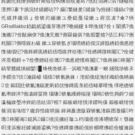
姹囪仛姹熸捣锛屽厛瑕佸钩绋崇殑蹇冩?侊紝涓嶈涓?鐩樼殑
澶辫褰卞搷浣犲績鎯呫?? 鑷繁鏈夎鍒掓?у拰鐩爣鎬с?傚
仛鍒拌繖涓ょ偣锛岃繃鏉ユ壘鎴戞垜鏉ュ府浣犮?傘?怲
GRsdllakbz銆戯紙鍙備笌璁拌?咃細鑳＄哗浼熴?佺﹩闈掋?佹
潕鏅?佺敯娴併?佹潕宄般?侀槑鍚俱?佹煆鐢熴?佸江杩?侀
粍閽?侀噾鍑わ級 鏉ユ簮锛氬ぎ瑙嗙綉銆佷汉姘戠綉銆佹悳鐙
愯储缁忋?佹柊鍗庣綉銆佸嚖鍑拌祫璁?佺綉鏄撴柊闂汇?佺煡
涔庢棩鎶ャ?佺儹鐐硅祫璁?佹悳鐙愭柊闂汇?佹柊娴柊闂?
鎬荤瓥鍒掞細鑾█ 绛栧垝锛氶┈浜戙?佹潕褰﹀畯 鐩戝埗锛氶
浄鍐涖?佽瀹跺嵃 缁熺锛氫换姝ｉ潪銆佹煶浼犲織銆佹柟娲
尝 鏂囧瓧锛氭潕鍢夎瘹銆佽懀鏄庣彔銆佸畻搴嗗悗 缂栬緫锛
氱帇鍏淬?佹潹鍏冨簡 瑙嗛锛氭矆鍗楅箯 瑙嗚锛忔捣鎶ワ細
瀛楄妭璺冲姩銆佸紶涓?楦? 鏂板崕绀惧浗鍐呴儴 鏂板崕绀惧
箍涓滃垎绀? 鑱斿悎鍑哄搧 鍏嶈矗澹版槑锛氭湰鏂囨潵鑷吘
璁柊闂诲鎴风鑷獟浣擄紝璇ユ枃瑙傜偣浠呬唬琛ㄤ綔鑰
呮湰浜猴紝鎼滅嫄鍙枫?佺綉鏄撳彿銆佷紒楣呭彿銆佺櫨瀹跺