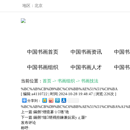
地区：
北京
中国书画首页
中国书画资讯
中国书
中国书画组织
中国书画人才
中国书
当前位置：
首页
->
书画组织
->
书画技法
%BC%AB%CB%D9%BC%C6%BB%AE%51%51%C8%BA
[ 编辑:a4110722 | 时间:2024-10-28 19:48:47 | 浏览:
226
次 ]
分享到：
%BC%AB%CB%D9%BC%C6%BB%AE%51%51%C8%BA%A1%B
上一篇:
鏋侀?熷瘜褰╁璁″垝
下一篇:
鏋侀?熻绠楀拰鍊兼妧宸уぇ灏?
发布评论
称呼: