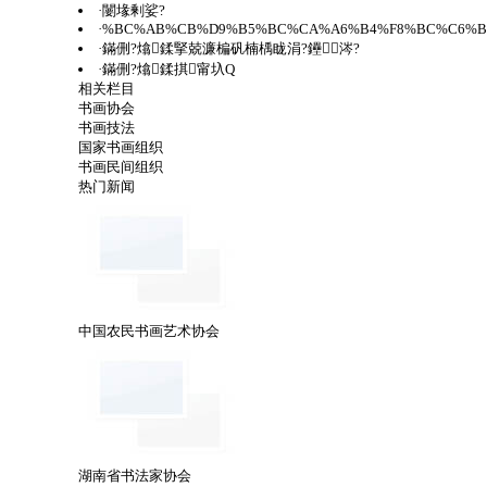
·
闄堟剰娑?
·
%BC%AB%CB%D9%B5%BC%CA%A6%B4%F8%BC%C6%BB
·
鏋侀?熻鍒掔兢濂楄矾楠楀眬涓?鑸涔?
·
鏋侀?熻鍒掑甯圦Q
相关栏目
书画协会
书画技法
国家书画组织
书画民间组织
热门新闻
中国农民书画艺术协会
湖南省书法家协会