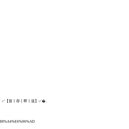
f.cc】✅【首丨存丨即丨送】✅�..
88%A4%E6%96%AD