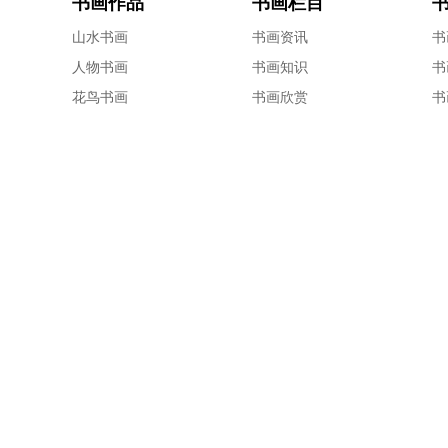
书画作品
书画栏目
山水书画
书画资讯
书
人物书画
书画知识
书
花鸟书画
书画欣赏
书
篆刻书画
书画画家
书
Cop
在线客服
回到
顶部