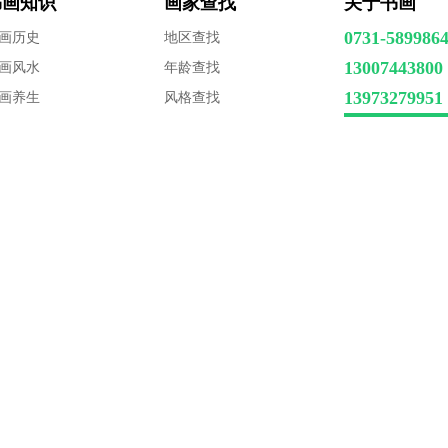
书画知识
画家查找
关于书画
0731-589986
画历史
地区查找
13007443800
画风水
年龄查找
13973279951
画养生
风格查找
画技法
时代查找
QQ联系
yright@
http://www.aa12345.com
all rights reserved
湘ICP备13012348
Powered by 中国书画门户网 V7.0 Code © 2007-2022