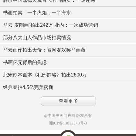
解读中国嘉德大观古代书画拍卖：乍暖还寒
书画拍卖：一半火焰，一半海水
马云“麦圈画”拍出242万 业内：一次成功营销
部分八大山人作品市场拍卖情况
马云画作拍出天价：被网友戏称马画藤
书画亿元背后的焦虑
北宋刻本孤本《礼部韵略》拍出2600万
经典春拍4.5亿完美落槌
查看更多
@中国书画门户网
版权所有
湘ICP备13012348号-3