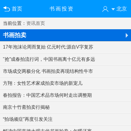
首页
书画投资
北京
当前位置：
资讯首页
您好！欢迎来到中国书画门户网
登录
注册
微信快速登录
书画拍卖
17年泡沫论周而复始 亿元时代:源自V字复苏
"抢”成春拍流行词，中国书画离十亿元有多远
市场成交两极分化 书画拍卖再现结构性牛市
方翔：女性艺术家成拍卖市场的新宠儿
春拍报告：中国艺术品市场何时走出调整期
南京十竹斋拍卖行揭秘
“拍场顽症”再度引发关注