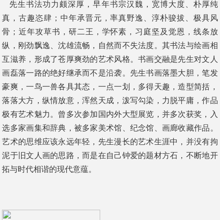
先生书法功力颇深厚，早年书宗汉魏，宽博大度、朴厚纯
真，古趣恣肆；中年承晋元，率真野逸、淳朴骏拔、极具风
骨；近年攻草书，研二王，学怀素，习庭坚及觉恩，线条放
纵，刚劲飘逸、沈雄流畅，自然而不失法度。其书法与绘画相
互滋养，形成了苍厚爽劲的艺术风格。书画交融是先生对文人
画磊落一路的绝好继承而不是沿袭。先生书画落墨大胆，笔发
豪爽，一鸟一兽各具其态，一点一划，多得天趣，造型简括，
落落大方，纵情放意，浑然天成，泼写勾染，力脱平庸，作品
极有艺术魅力。曾多次参加国内外大型展览，并多次获奖，入
选多家画集和辞典，被多家美术馆、纪念馆、画廊收藏作品。
艺术的思维应该永远年轻，先生漫长的艺术生涯中，并没有拘
泥于旧文人画的思路，而是在自己钟爱的题材方石，不断地开
拓与时代相谐的现代意蕴。