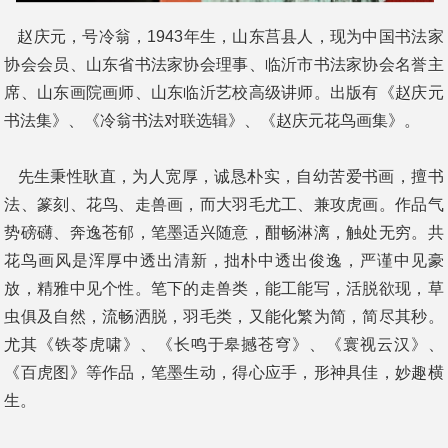
赵庆元，号冷翁，1943年生，山东莒县人，现为中国书法家
协会会员、山东省书法家协会理事、临沂市书法家协会名誉主
席、山东画院画师、山东临沂艺校高级讲师。出版有《赵庆元
书法集》、《冷翁书法对联选辑》、《赵庆元花鸟画集》。
先生秉性耿直，为人宽厚，诚恳朴实，自幼苦爱书画，擅书
法、篆刻、花鸟、走兽画，而大羽毛尤工、兼攻虎画。作品气
势磅礴、奔逸苍郁，笔墨适兴随意，酣畅淋漓，触处无穷。共
花鸟画风是浑厚中透出清新，拙朴中透出俊逸，严谨中见豪
放，精雅中见个性。笔下的走兽类，能工能写，活脱欲现，草
虫俱及自然，流畅洒脱，羽毛类，又能化繁为简，简尽其秒。
尤其《铁苓虎啸》、《长鸣于皋撼苍穹》、《寰视云汉》、
《百虎图》等作品，笔墨生动，得心应手，形神具佳，妙趣横
生。