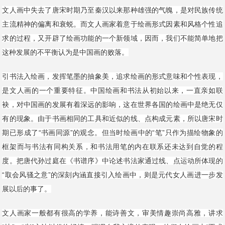
文人画中失去了唐宋时期乃至秦汉以来那种雄强的气魄，是对民族传统
主流精神的偏离和衰蜕。而文人画家着意于绘画形式因素和风格个性追
求的过程，又开辟了绘画功能的一个新领域，因而，我们不能简单地把
这种发展的不平衡认为是中国画的败落。
引书法入绘画，发挥笔墨的抽象美，追求绘画的形式意味和个性表现，
是文人画的一个重要特征。中国绘画和书法从初始以来，一直亲如联
袂，对中国画的发展有着深远的影响，这在世界各国的绘画中是绝无仅
有的现象。由于书画相同的工具和近似的线、点构成元素，所以唐宋时
期已形成了“书画同源”的观念。但当时绘画中的“笔”只作为描绘物象的
框架而与书法有同构关系，和书法用笔的内在联系还未达到自觉的程
度。把唐代孙过庭在《书谱序》中论述书法家通过线、点运动所体现的
“取会风骚之意”的深刻内涵直接引入绘画中，则是元代女人画进一步发
展以后的事了。
文人画家一般都有很高的学养，能诗善文，审美情趣崇尚高雅，讲求