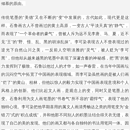
倾慕的原由。
传统笔墨的“美德”又在不断的“变”中发展的，古代如此，现代更是这
样。石鲁画古人不曾画过的黄土高原，一变古人“平淡天真”的“静气”，
而表现了“一个革命者的豪气”，曾被人斥为远不见李唐、马、夏，近不
见“王”的“野、怪、乱、黑的胡涂乱抹”。李可染表现古人不曾表现过的
逆光下自然山川之美，一反前人空明淡雅的“灵气”，被人贬为“李可
黑”，但他却从越来越黑的笔墨中表现了深邃含蓄的神秘感，把“黑”的魅
力发挥到了极致。石鲁以他过人的才华，如一声春雷，在当年中国画坛
的沉闷空气中拓宽了中国画的表现领域。而李可染虽然画的是被人们画
“烂了”的黄山、桂林，但他以惊人的毅力实现了中国画表现意境和个人
风格上的创新。他们比起文人画，是观念上的变，同时又是笔墨上的
变。石鲁利用为文人画笔墨的“书卷气”所不容的“霸悍气”，表现了他的
独特心境。李可染把他早期喜用的属文人画清秀畅达之类的用笔变为“金
错刀”式的“积点成线”，并和他那不同别人的积墨法结合得天衣无缝，表
现了自己的美的发现。他们的画又都与各自独特的书法用笔同一体。因