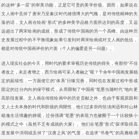
的这种“多一层”的审美功能，正是它可贵的美学价值。因而，如果说在
文人画中丢掉了唐宋乃至秦汉时代雄强博大的气魄，是对传统精神的失
落的话，文人画在绘画“形式”的多种美学品格方面所达到的高度，又远
远超出了两宋绘画的成就，形成了传统中国画的另一个高峰。由这种历
史发展过程中的不平衡现象如果引发到对两宋绘画或对文人画的低估，
都是对传统中国画评价的片面（个人的偏爱是另一问题）。
进入现实社会的今天，用时代的要求审视历史传统的得失，有那些“不佳
者改之，未足者增之，西方绘画可采入者融之”呢？千余年中国画发展稳
定的延续性，一方面使它的“体系”日臻完善，同时也在发展过程中形成
固定的过分内向的保守模式，从而限制了中国画“笔墨当随时代”地向更
高阶段发展。文人画在传统绘画中的历史贡献之外，也由于客观原因和
文人士夫本身的时代和阶级的局限性，他们过多崇尚恬淡闲适和对山林
稳逸生活情趣的静观，过份强调“笔墨”的表现力也被囿于一个比较狭小
的模式之中（虽然不乏有成就的大家）。他们在笔墨“形式”探求取得高
度发展中消弱或丢掉了“汉唐之风”的气度，在追求“书卷气”的高雅格调