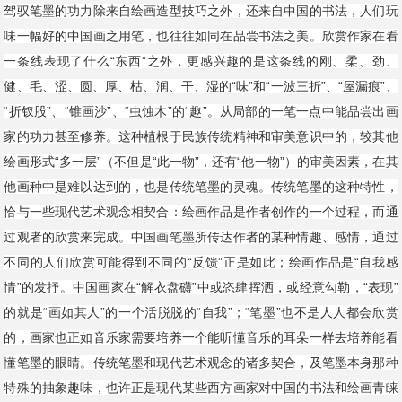
驾驭笔墨的功力除来自绘画造型技巧之外，还来自中国的书法，人们玩
味一幅好的中国画之用笔，也往往如同在品尝书法之美。欣赏作家在看
一条线表现了什么“东西”之外，更感兴趣的是这条线的刚、柔、劲、
健、毛、涩、圆、厚、枯、润、干、湿的“味”和“一波三折”、“屋漏痕”、
“折钗股”、“锥画沙”、“虫蚀木”的“趣”。从局部的一笔一点中能品尝出画
家的功力甚至修养。这种植根于民族传统精神和审美意识中的，较其他
绘画形式“多一层”（不但是“此一物”，还有“他一物”）的审美因素，在其
他画种中是难以达到的，也是传统笔墨的灵魂。传统笔墨的这种特性，
恰与一些现代艺术观念相契合：绘画作品是作者创作的一个过程，而通
过观者的欣赏来完成。中国画笔墨所传达作者的某种情趣、感情，通过
不同的人们欣赏可能得到不同的“反馈”正是如此；绘画作品是“自我感
情”的发抒。中国画家在“解衣盘礴”中或恣肆挥洒，或经意勾勒，“表现”
的就是“画如其人”的一个活脱脱的“自我”；“笔墨”也不是人人都会欣赏
的，画家也正如音乐家需要培养一个能听懂音乐的耳朵一样去培养能看
懂笔墨的眼睛。传统笔墨和现代艺术观念的诸多契合，及笔墨本身那种
特殊的抽象趣味，也许正是现代某些西方画家对中国的书法和绘画青睐