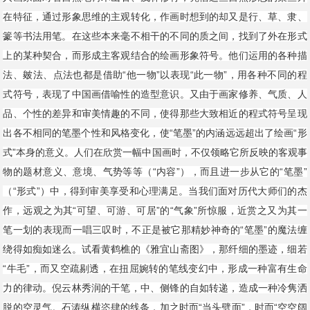
在特征，通过形象思维的主观转化，作画时想到的却又是行、草、隶、
籇等书法用笔。在这些本来毫不相干的不同的质之间，找到了外在形式
上的某种契合，而形成主客观结合的绘画形象符号。他们运用的各种描
法、皴法、点法也都是借助“他一物”以表现“此一物”，用各种不同的程
式符号，表现了中国画借喻性的造型意识。又由于画家修养、气质、人
品、个性的差异和审美情趣的不同，使得那些大致相近的程式符号呈现
出各不相同的笔墨个性和风格变化，使“笔墨”的内涵远远超出了绘画“形
式”本身的意义。人们在欣赏一幅中国画时，不仅领略它所反映的客观事
物的题材意义、意境、气势等等（“内容”），而且进一步从它的“笔墨”
（“形式”）中，得到审美享受和心理满足。当我们面对历代大师们的杰
作，远观之为其“可望、可游、可居”的“气象”所惊服，近赏之又为其一
笔一划的表现而一唱三叹时，不正是被它那精妙神奇的“笔墨”的魔法缠
绕得如痴如迷么。试看黄鹤樵的《雅宜山斋图》，那纤细的墨迹，细若
“牛毛”，而又空疏剔透，在扭屈婉转的笔线变幻中，形成一种富有生命
力的律动。倪云林秀润的干笔，中、侧锋的自如转递，造成一种冷隽洒
脱的空灵气。石涛纵横恣肆的线条，加之时而“当头劈面”，时而“空空阔