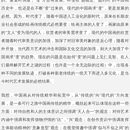
的。重复时倒退，“变”才会有发展。即使在“超稳定、超封闭”的中国画
历史中，也还是在不断“变”过来的。现代的中国画求“变”，更是发展的
必然。因为，时代变了，随着中国进入工业化的新时代，原来在长期农
业社会形成的绘画传统模式必然要变；绘画主体的人变了，画家由原来
的“文人”变为现代的人；欣赏者的审美需求变了，现代的中国画的欣赏
者随着时代审美意识的加强，加深了对旧审美对象的逆反心理；随着对
外开放，当代西方艺术的冲击和国际文化交流的加强，则大大加强了中
国画求“变”的趋势。现在的问题是在如何“变”的问题上见仁见智。在人
们最终解开艺术之谜的过程（也许是一个永无边际的过程）中，出现各
种不同的发展轨迹，打破各种新老传统的一统天下而进入多元化，是当
今时代艺术发展的必然结果。
我想，中国画从对传统精华和拓宽中，从“传统的”向“现代的”方向发
展，是一条可行之路中国画传统的精华，概括起来可以体现在这样一些
方面：对待自然和人的主体意识之间强调“天人合一”的观念；对待艺术
内涵中强调和发挥借物抒情的“比”，“兴”观念；在创作意识中强调发挥
主体能动精神的“意象造型”观念；在视觉情趣中强调“似与不似之间”的