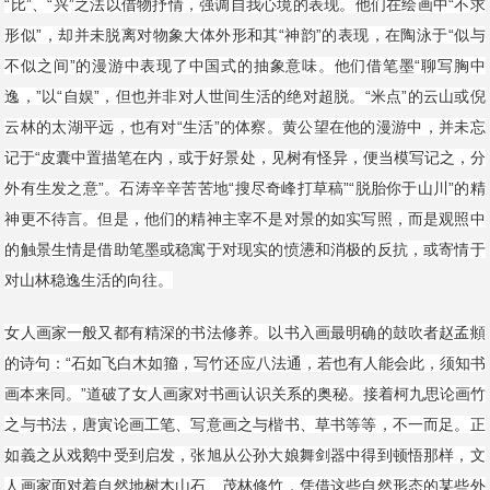
“比”、“兴”之法以借物抒情，强调自我心境的表现。他们在绘画中“不求
形似”，却并未脱离对物象大体外形和其“神韵”的表现，在陶泳于“似与
不似之间”的漫游中表现了中国式的抽象意味。他们借笔墨“聊写胸中
逸，”以“自娱”，但也并非对人世间生活的绝对超脱。“米点”的云山或倪
云林的太湖平远，也有对“生活”的体察。黄公望在他的漫游中，并未忘
记于“皮囊中置描笔在内，或于好景处，见树有怪异，便当模写记之，分
外有生发之意”。石涛辛辛苦苦地“搜尽奇峰打草稿”“脱胎你于山川”的精
神更不待言。但是，他们的精神主宰不是对景的如实写照，而是观照中
的触景生情是借助笔墨或稳寓于对现实的愤懑和消极的反抗，或寄情于
对山林稳逸生活的向往。
女人画家一般又都有精深的书法修养。以书入画最明确的鼓吹者赵孟頫
的诗句：“石如飞白木如籀，写竹还应八法通，若也有人能会此，须知书
画本来同。”道破了女人画家对书画认识关系的奥秘。接着柯九思论画竹
之与书法，唐寅论画工笔、写意画之与楷书、草书等等，不一而足。正
如義之从戏鹅中受到启发，张旭从公孙大娘舞剑器中得到顿悟那样，文
人画家面对着自然地树木山石、茂林修竹，凭借这些自然形态的某些外