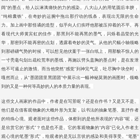
阔”的墨点，给人以淋漓痛快的力的感染。八大山人的用笔圆后丰腴，
“纯棉囊铁”，在奇妙的运腕中拖出那拧动的线条，表现出无限的生命
力。加上画中那怪谲的造型，似乎向人们疾呼他那被压抑着的不平。再
看现代大师黄宾虹的佳作，那黑到不能再黑的墨气，闪烁着晶莹的光
华，那密到不能再密的点划，透露着奇妙的灵气。从他的尺幅小轴领略
到那磅礴气势的时候，可以想见他伏案于一张白纸上，用那貌不惊人的
一寸秃毫勾划出疏松荒率的墨线，再施以劈头盖胸的墨点时，是在发泄
他不可遏止的激情。而当他突然“感觉”到神完气足，吐尽胸中块垒时，
嘎然而止，从“墨团团里黑团团”中展示出一幅神秘莫测的画图时，领略
到的又是一种何等高妙的人的本质力量的表现。
这些文人画家的作品中，作者是在写景呢？还是在作书？又是又不是。
他们是在借客观物象的大概外形为支架，以书法的抽象笔墨、直抒作者
的特殊心境。观者面对这些作品，体察到的是他所表现的“内容”呢，还
是欣赏它的“形式”？也是也不是。它的客观物象的“内容”已化入作者主
观心境的笔墨“形式”，给观者的是无以言状的感染和美得享受。“笔墨”