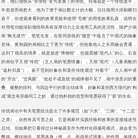
而，他们很快从“非传统”变为发展了的传统。何海霞是一个传统老手，
年愈老而画愈大，他为了便于画以数丈计的大幅，往往能用大排刷横扫
直干，但使观者看到的效果竟能和使用“毛锥”的用笔效果乱真，说明在
对用笔功能深刻领悟和具有深厚功力之后使用工具的灵活性，陆俨少画
画“胸无成竹”，笔笔生发，在形同游戏的“随意”中蕴含了中国式的抽象
意味。黄秋园的画相比之下更为“传统”，但他集他人之长而融会贯通，
达到了很高的境界，就是放进“博物馆”，也能震撼“现代人”的心。石壶
的画似乎又很“传统”（文人画的笔墨情趣），又很“现代”（儿童画般的
“返朴归真”）。崔子范则好象在和某些传统观念“对着干”，古人画中讲
的“开合”、“交凤眼”、“处处不成直线”的戒律都不见了，画中游意识的重
叠、规整的排列、与四边平行的章法结体等，好象和某些西方现代的“构
成”观念有异曲同工之妙，通过他朴拙的造型和笔墨获得了“新”的生命。
传统画论中有关笔墨技法提出了许多规范（如“六长”、“三病”、“十二忌”
之类），自然有其可贵之处，它是画家对实践经验和效果的直接描述性
总结。但如果把它看得过分神秘甚至作为绝对化得僵死模式，就会变为
弊端。概括地说，笔墨本身（线、点、面得形式因素）的作用，体现在