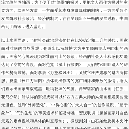
流地位的卷轴画；为了便于对“笔墨”的探讨，更把文人画作为探讨的主
要方面。绘画的发展，一方面受其本身发展规律的制约，一方面受各个
发展阶段社会政治、经济的制约，往往呈现出不平衡的发展过程。中国
画到了两宋，进入盛期。
以山水画而论，当时社会政治经济仍处在比较稳定和上升的时代，画家
面对壮丽的自然景观，创造出以沉雄博大为主要倾向德宏构巨制的画
面，画家的心境表现为对壮丽河山的歌颂，绘画的社会人士和感化功能
达到了空前的高度。面对范宽《溪山行旅图》，人们被它咄咄逼人的雄
伟气势所震撼。面对李唐《万壑松风图》，又被它庄严肃穆的魅力所惊
服。夏圭《长江万里图》所体现出作者的宽广胸怀和奔放的激情，给人
们直示出画家驾驭笔墨、吐纳乾坤的气度。两宋诸家的山水画（任务、
花鸟亦然）所取得的辉煌成就可以和西方古典大师的风景画相嫓美丽毫
无逊色。这种“外师造化”、“中得心源”的“天人合一”的创作意识，“超于
象外”、“气韵生动”的审美追求和鉴赏标准，宏观取境（超越画家对自然
景观的定点视域和具体的时空限制）、微观刻划（山石皴纹及树木夹叶