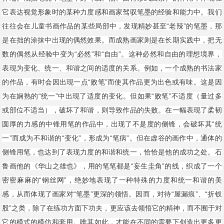
它表达视觉形象时的某种力度感和画家驾驭笔墨的经验和能力中。我们
往往会在儿童书画作品的某些局部中，发现精妙甚至“老辣”的笔墨，那
是在拙的涂抹中出现的偶然效果。而成熟画家则是在长期实践中，把无
数的偶然从经验中变为“必然”和“自由”。这种必然和自由的理想境界，
表现为变化、统一、和谐之间的适度的关系。例如，一个成熟的书法家
的作品，有时会因出现一点“败笔”而使其作品更为出色或有味。这是因
为在娴熟的“统一”中出现了适度的变化。但如果“败笔”不适度（量过多
或部位不适当），破坏了和谐，则导致作品的失败。在一幅表现了柔韧
圆厚的力感的中锋用笔的作品中，出现了不是度的侧锋，会破坏其“统
一”而成为不和谐的“变化”，形成为“笔病”。但在虚谷的画作中，通体的
侧锋用笔，也达到了表现力度的和谐和统一，恰恰是他的成功之处。石
鲁画他的《华山之雄也》，用的笔笔都是“妄生圭角”的线，织成了一个
密密麻麻的“钢丝网”，绝妙地表现了一种特殊的力度和统一和谐的美
感，从而体现了画家对“笔墨”更深的领悟。因而，对待“屋漏痕”、“折钗
股”之类，除了在练功方面下功夫，更应该去领悟它的精神，而不囿于对
它的模式的模仿和套用。唯其如此，才能在不同的需要下创造出更多更