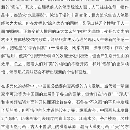
新的“笔法”。其次，在继承前人的笔墨经验方面，人们往往在每一幅作
品中，都追求“水晕墨彰”、浓淡干湿的丰富变化，极力追求集古人笔墨
经验之大成。但在发挥其“综合优势”的同时，又显出缺乏个性和“千人一
面”的弊病。正象变前人惯用的庞大繁杂的“内容”为单纯，变开合支离的
构图为整体感较强的形式，能给很富逆反心理的现代人带来新的美感一
样，把笔墨的“综合因素”（干湿浓淡、刚柔方圆、泼破积等）作以“分
解”运用，使其个别或部分特点的效能强化到极致，也会产生别开生面的
效果。总之，随着人们对“美”的领域的不断开拓，和对“笔墨”的更深领
悟，笔墨形式意味还会不断出现新的个性和面貌。
在多元化的趋势中，中国画必然要向更高级的方向发展。当代老一辈画
家李可染等为中国画的发展作了各自的贡献，但他们在“内容”、“形式”
和审美领域诸方面的开拓面还比较狭窄。石鲁在“不入画”的平凡中发现
了新的美，但可惜他的艺术道路没有走完。纵现古今，中国画从未发展
到“顶峰”。历来画家们表现过的青山绿水、江南水乡、亭台楼阁、名胜
古迹固然可画，古人不曾涉足的洪荒草原，瀚海大漠更可画；“美”的东