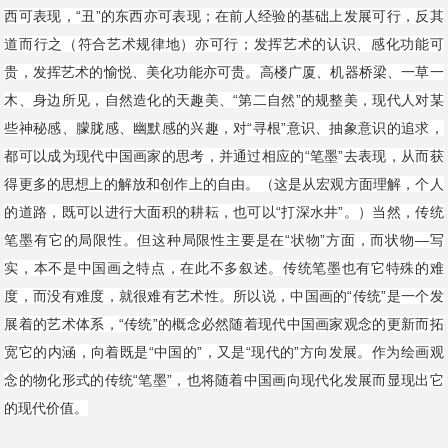
西可表现，“丑”的东西亦可表现；在前人经验的基础上发展可行，反其
道而行之（符合艺术规律地）亦可行；发挥艺术的认识、感化功能可
贵，发挥艺术的愉悦、美化功能亦可贵。高楼广厦、机器桥梁、一草一
木、身边所见，自然造化的天趣美、“第二自然”的规整美，现代人对某
些神秘感、朦胧感、幽默感的兴趣，对“寻根”意识、抽象意识的追求，
都可以成为现代中国画家的思考，并通过相应的“笔墨”去表现，从而获
得更多的思想上的解放和创作上的自由。（这是从宏观方面理解，个人
的道路，既可以进行大面积的耕耘，也可以“打深水井”。）当然，传统
笔墨有它的局限性。但这种局限性主要是在“状物”方面，而状物—写
实，本不是中国画之特点，在此不多叙述。传统笔墨也有它特殊的难
度，而没有难度，就很难有艺术性。所以说，中国画的“传统”是一个发
展着的艺术体系，“传统”的概念必然随着现代中国画家观念的更新而拓
宽它的内涵，向着既是“中国的”，又是“现代的”方向发展。作为绘画观
念的物化形式的传统“笔墨”，也将随着中国画向现代化发展而显现出它
的现代价值。