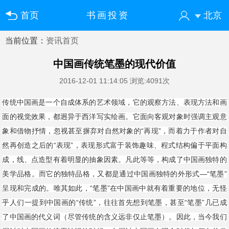
首页
书画投资
北京
当前位置：
资讯首页
您好！欢迎来到中国书画门户网
登录
注册
微信快速登录
中国画传统笔墨的现代价值
2016-12-01 11:14:05
浏览:4091次
传统中国画是一个自成体系的艺术领域，它的观察方法、表现方法和画
面的视觉效果，都迥异于西洋写实绘画。它面向客观对象时强调主观意
象和借物抒情，忽视甚至摒弃对自然对象的“再现”，而着力于作者对自
然再创造之后的“表现”，表现形式富于装饰趣味、程式结构偏于平面构
成，线、点造型有着明显的抽象因素。凡此等等，构成了中国画独特的
美学品格。而它的独特品格，又都是通过中国画独特的外形式—“笔墨”
呈现和完成的。唯其如此，“笔墨”在中国画中就有着重要的地位，无怪
乎人们一提到中国画的“传统”，往往首先想到笔墨，甚至“笔墨”几已成
了中国画的代义词（尽管传统的含义远非仅止笔墨）。因此，当今我们