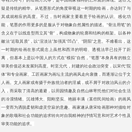
等程式符号）的绘画方式等，是中国画家独特的艺术观的体现。这些无
疑是传统的精华。从笔墨形式的角度审视这一时期的绘画，亦达到了与
其成就相应的高度。不过，当时画家主要着意于绘画的认识、感化功
能，笔墨的作用更多的是服从于对物象自然属性的描述。“骨法用笔”的
含义在于以线造型而立其“骨”，构成物象的轮廓和结构的框架。以各种
皴法“近取其质”，以“渲淡法”加强其“凹凸”、“阴阳”之意。不难看出，这
一时期的绘画在形式观念上虽然和西洋的明暗、透视法早已拉开了距
离，但基本上是以中国人的方式在“模拟”自然，“笔墨”本身具有的独立
审美价值还未发展到高度。时至元代，封建的社会政治突变，以宋代“院
体”和专业画家、工匠画家为画坛主流的画风走向衰微，而逐渐让位于文
人画。文人画家或有摄于外族统治者的淫威，或不屑于对政治风云的介
入，而采取了清高的遁避，以田园情趣及自然山林寄托他们对社会生活
的冷漠情绪。沉雄博大、阳刚坚实、艳丽丰满（某些民间绘画）的画风
一变而为洒脱柔韧和虚灵空寂的意趣。画家遂从唐宋绘画那种对描绘对
象的歌颂和社会功能的追求转向对自我精神的抒情写意和对艺术个性及
审美功能的追求。