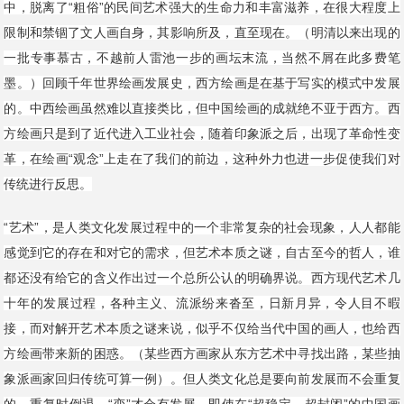
中，脱离了“粗俗”的民间艺术强大的生命力和丰富滋养，在很大程度上
限制和禁锢了文人画自身，其影响所及，直至现在。（明清以来出现的
一批专事慕古，不越前人雷池一步的画坛末流，当然不屑在此多费笔
墨。）回顾千年世界绘画发展史，西方绘画是在基于写实的模式中发展
的。中西绘画虽然难以直接类比，但中国绘画的成就绝不亚于西方。西
方绘画只是到了近代进入工业社会，随着印象派之后，出现了革命性变
革，在绘画“观念”上走在了我们的前边，这种外力也进一步促使我们对
传统进行反思。
“艺术”，是人类文化发展过程中的一个非常复杂的社会现象，人人都能
感觉到它的存在和对它的需求，但艺术本质之谜，自古至今的哲人，谁
都还没有给它的含义作出过一个总所公认的明确界说。西方现代艺术几
十年的发展过程，各种主义、流派纷来沓至，日新月异，令人目不暇
接，而对解开艺术本质之谜来说，似乎不仅给当代中国的画人，也给西
方绘画带来新的困惑。（某些西方画家从东方艺术中寻找出路，某些抽
象派画家回归传统可算一例）。但人类文化总是要向前发展而不会重复