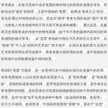
审美观念；在形式意味中追求笔墨的相对独立的审美价值观念等等。而
联结这些“观念”的纽带，正是中国画的“笔墨”。如果说“拿来主义”的话，
首先应通过对传统的再认识，把这些“国萃”拿来为我所处的“现代”所用
（当然各人对传统精华的不同方面可有选择和侧重）。通过反思，克服
因历史局限形成的传统中的惰性因素（如千年不变的题材内容和旧的审
美感情的模式等等），从“蛮荒”朴拙的中国古代艺术的巨大宝库中，从
“粗俗”而“不入品”的民间艺术的广阔天地中，从炫目多姿的西方近现代
艺术和某些理论研究成果中，再拿来能为我所用的东西，使中国画的传
统再现代化和纵横借鉴中得到拓宽。
再回到“笔墨”方面来，进一步思考它在中国画向现代化发展中的作用。
传统笔墨能给人以欣赏价值的东西是什么：是“笔情墨趣”，是“笔精墨
妙”，是线的轨迹形成的韵律，是用笔提按转折形成的力度，是作者在运
筹笔墨时的快慰，是欣赏者在对笔墨的细观默察的玩味中所得到的美的
享受。这些“价值”似乎在其他画种中都有（如油画的笔触、色彩等），
但又大不相同。如前所述，中国画的笔墨除“状物”外，更在于“达意”，