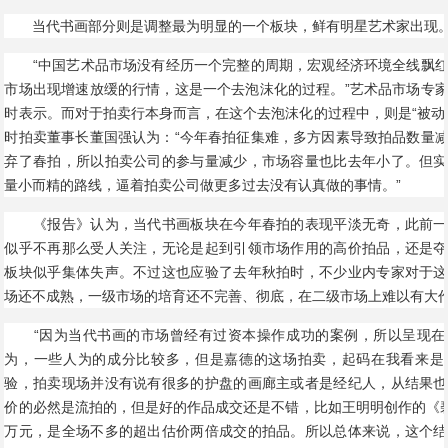
当代书画部分则是调整最为明显的一个板块，鲜有明星艺术家出现
“中国艺术品市场没有经历一个完整的周期，宏观经济环境全线飘红
市场出现增速放缓的行情，这是一个去泡沫化的过程。”艺术品市场专
时表示。而对于拍卖行本身而言，在这个去泡沫化的过程中，则是“被动
时拍卖董事长董国强认为：“今年春拍征集难，多方因素导致拍品数量
弃了春拍，所以拍卖公司的参与量减少，市场容量也比去年小了。但实
量小而精的路线，逼着拍卖公司做更多过去没有认真做的事情。”
《报告》认为，当代书画板块在今年春拍的表现平淡无奇，此前一
似乎不再那么受人关注，无论是起到引领市场作用的高价拍品，还是夺
板块似乎集体失声。不过这也应验了去年秋拍时，不少业内专家对于这
场还不成熟，一级市场的培育还不完善、彻底，在二级市场上难以有大
“因为当代书画的市场曾经有过资本操作成功的案例，所以呈现在
为，一些人为的成分比较多，但是嘉德的这场拍卖，起码在我看来是
验，拍卖现场并没有说有很多的护盘的画廊主或者是经纪人，从结果也
价的必然是流拍的，但是好的作品成交还是不错，比如王明明创作的《碧
万元，是全场不多的超出估价两倍成交的拍品。所以总体来说，这个结