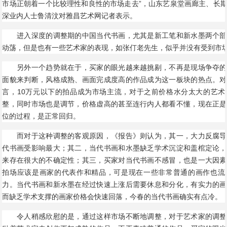
市场正朝着一个比较理性和良性的市场走去”，山东艺泉堂画廊主、长
深业内人士鲁清汶对雅昌艺术网记者表示。
进入深度的调整期的中国当代书画，尤其是新工笔和新水墨两个部
动荡，但是也有一些艺术家的表现，如张仃老先生，似乎并没有受到市
另外一个趋势就在于，买家的眼光越来越挑剔，不再是现场争夺的
面貌来判断，风格成熟、画面完成度高的作品成为这一板块的热点。对
言，10万元以下的拍品成为市场主流，对于之前价格水分太大的艺术
整，同时市场也是调节，价格虚高的甚至连行内人都看不懂，现在正是
位的过程，是正常回归。
而对于这种调整的客观原因，《报告》则认为，其一，大力反腐导
代书画受影响最大；其二，当代书画和水墨缺乏学术沉淀和盖棺定论，
来存在很大的不确定性；其三，买家对当代书画不感冒，也是一大因素
拍场应该是画家的代表作和精品，可是现在一些非常普通的画作也流
力。当代书画和新水墨在经过快速上涨后需要休息和分化，有实力的画
而缺乏学术支撑的画家价格会快速回落，今春的当代书画确实有点冷。
令人稍感欣慰的是，通过这样市场不断地调整，对于艺术家的调整