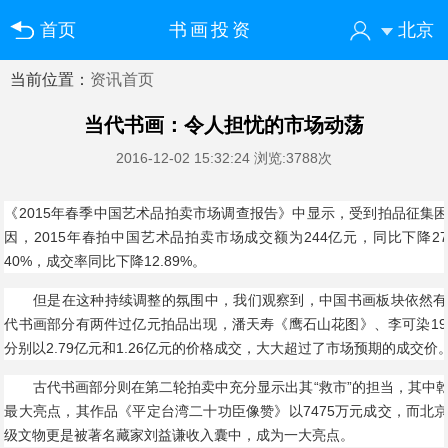
首页
书画投资
北京
当前位置：
资讯首页
您好！欢迎来到中国书画门户网
登录
注册
微信快速登录
当代书画：令人担忧的市场动荡
2016-12-02 15:32:24
浏览:3788次
《2015年春季中国艺术品拍卖市场调查报告》中显示，受到拍品征集
因，2015年春拍中国艺术品拍卖市场成交额为244亿元，同比下降27
40%，成交率同比下降12.89%。
但是在这种持续调整的氛围中，我们观察到，中国书画板块依然有
代书画部分有两件过亿元拍品出现，潘天寿《鹰石山花图》、李可染19
分别以2.79亿元和1.26亿元的价格成交，大大超过了市场预期的成交价
古代书画部分则在第二轮拍卖中充分显示出其“救市”的担当，其中乾
最大亮点，其作品《平定台湾二十功臣像赞》以7475万元成交，而北
级文物更是被著名藏家刘益谦收入囊中，成为一大亮点。