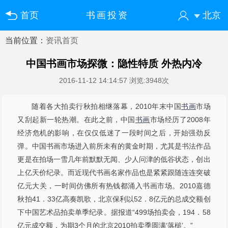
首页
书画投资
北京
当前位置：
资讯首页
您好！欢迎来到中国书画门户网
登录
注册
微信快速登录
中国书画市场探微：隐性特质 外热内冷
2016-11-12 14:14:57
浏览:3948次
随着各大拍卖行秋拍相继落幕，2010年末中国
书画
市场
又刮起新一轮热潮。在此之前，中国
书画
市场经历了2008年
经济危机的影响，在仅仅低迷了一段时间之后，开始强劲反
弹。中国书画市场进入前所未有的黄金时期，尤其是书法作品
更是在拍场一雪几年前默默无闻、少人问津的低谷状态，创出
上亿天价纪录。而近现代书画名家作品也是紧紧跟随连连突破
亿元大关，一时间仿佛所有热钱都涌入书画市场。2010嘉德
秋拍41．33亿高奏凯歌，北京保利以52．8亿元的总成交额创
下中国艺术品拍卖单季纪录。据报道“499场拍卖会，194．58
亿元成交额，为期3个月的北京2010拍卖季圆满‘落槌’。”