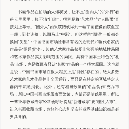
书画作品在拍场的火爆状况，让不是“圈内人”的“外行”看
得云里雾里，摸不清“门道”，很容易将“艺术品”与“人民币”直
接划上等号。“圈外人”如果获赠或得到一幅字画便像如获至宝
一般，到处询价，以期马上“中彩”。但这样的“期望”一般都会
换回“失望”：中国书画市场除非常有名的近现代和当代名家的
作品是“硬通货”外，其他艺术家作品都受非常强的地域性局限
和艺术家作品实力影响范围的局限。具有中国本土特色的“礼
品”市场，也是收藏者只认“名家”作品的一个很大原因。这也就
是说，中国书画市场在很大程度上是“隐性”存在的，绝大多数
艺术家的艺术作品并非全国通行，而只是在特定的区域特定人
群内部流通消化。此外，还有相当数量的“名品伪作”充斥市
场，所以中国书画市场虽表面繁荣，内部还是暗礁重重，所以
一些业界收藏专家经常会呼吁提醒“新进藏家”要“理性入市”。
进入书画收藏市场，良好的心态和坚实的业界基础知识都是必
要具备的。