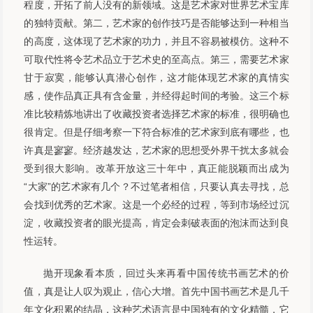
程度，开拓了前人没有的新领域。这是艺术家对世界艺术宝库
的独特贡献。第二，艺术家的创作技巧是否能够达到一种相当
的高度，这体现了艺术家的功力，并且不容易被模仿。这种不
可取代性将令艺术品立于艺术史的至高点。第三，需要艺术家
甘于寂寞，能够认真潜心创作，这才能体现艺术家的真情实
感，使作品真正具有含金量，并经得起时间的考验。这三个标
准比较精炼地讲出了收藏投资者选择艺术家的标准，很明确也
很肯定。但是仔细考察一下符合标准的艺术家到底有哪些，也
许真是寥寥。经济越发达，艺术家的思想受外界干扰太多就会
受到很大影响。改革开放这三十年中，真正能脱颖而出成为
“大家”的艺术家有几个？不过笔者相信，只要认真去寻找，总
会找到优秀的艺术家。这是一个必经的过程，等到市场经过沉
淀，收藏投资者的眼光提高，肯定会刺破表面的泡沫而达到良
性运转。
抛开现象看本质，回过头来再看中国传统书画艺术的价
值，真是让人叹为观止，信心大增。首先中国书画艺术是几千
年文化积累的结晶，这种艺术语言是中国独有的文化精髓，它