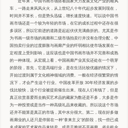
近年来，中国书画市场搭着国家大力发展文化产业的顺风
车，一路走来风风火火，从上世纪八十年代起步发展到现在，
时间并不算长，但是势头迅猛，增长速度快速。可以说中国书
画市场还是一个较为年轻的市场，在它的成长过程中还存在很
多误区，所以它前进的道路是起起伏伏充满曲折的。尤其是作
为书画一级市场的画廊和二级市场拍卖行并没有合理分配，中
国拍卖行业的过度膨胀与画廊产业的纤弱相比使市场发展在一
定程度上受到影响，这应该也是中国书画市场并不完善和成熟
的一种体现。从宏观上看，中国画廊产业其实还处在一个萌芽
的阶段，首先，它是高端行业，是在生活比较优越的情况下，
开始过渡到属于文化精神领域的消费。一般在经济很繁荣的情
况下，才会产生这个行业。中国改革开放 30年经济发展的步
伐比较快，这个行业被提前催生出来。现在人们有钱了，但是
真正欣赏喜爱而去购买艺术品的藏家为数还是不多，大多是作
为一种投资或是当作一种高级礼品来收藏的。所以说这个市场
还并不能算是真正的市场，其中水分很大。第二，现在好多做
画廊业的人还只是停留在一种“拿来主义”的阶段，找一些已成
名成家的艺术家作品来转卖，或是干脆就不开画廊，省去租金