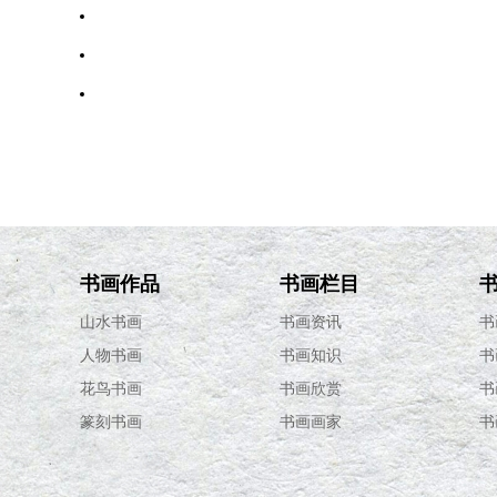
·
"抢”成春拍流行词，中国书画离十亿元有多远
·
方翔：女性艺术家成拍卖市场的新宠儿
·
南京十竹斋拍卖行揭秘
·
解读中国嘉德大观古代书画拍卖：乍暖还寒
书画作品
书画栏目
山水书画
书画资讯
书
人物书画
书画知识
书
花鸟书画
书画欣赏
书
篆刻书画
书画画家
书