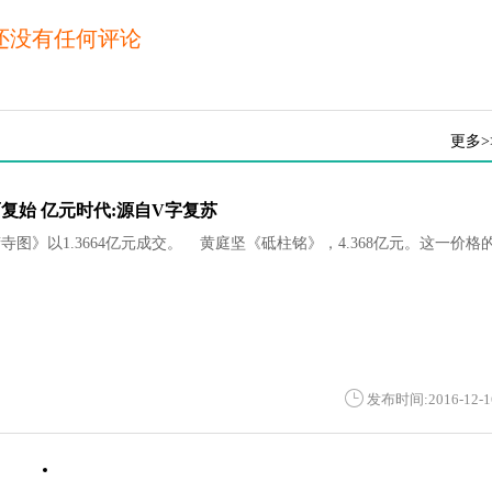
还没有任何评论
更多>
而复始 亿元时代:源自V字复苏
图》以1.3664亿元成交。 黄庭坚《砥柱铭》，4.368亿元。这一价格
发布时间:2016-12-1