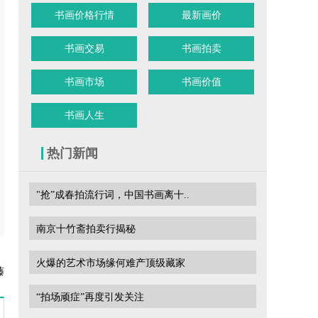
书画价格行情
最新画价
书画交易
书画拍卖
书画市场
书画价值
书画人生
热门新闻
"抢”成春拍流行词，中国书画离十..
南京十竹斋拍卖行揭秘
火爆的艺术市场缘何难产顶级藏家
藤
“拍场顽症”再度引发关注