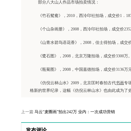
部分八大山人作品市场拍卖情况：
《竹石鸳鸯》，2010，西泠印社拍场，成交价1．18
《个山杂画册》，2008，西泠印社拍场，成交价235
《山青水碧鸟语花香》，2008，佳士得拍场，成交价
《鹭石图》，2008，北京万隆拍场，成交价3300万
《瓶菊图》，2008，中国嘉德拍场，成交价3136
《仿倪云林山水》2009，北京匡时春拍古代
书画
专
格新的世界纪录，这幅《仿倪云林山水》也由此成为了
上一篇:
马云“麦圈画”拍出242万 业内：一次成功营销
发布评论