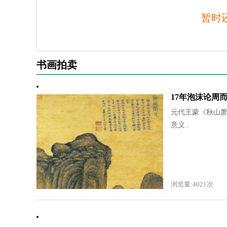
暂时
书画拍卖
17年泡沫论周
元代王蒙《秋山萧寺
意义..
浏览量:4021次