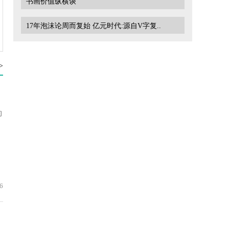
书画价值纵横谈
17年泡沫论周而复始 亿元时代:源自V字复..
>
的
6