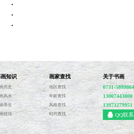
·
市场成交两极分化 书画拍卖再现结构性牛市
·
春拍报告：中国艺术品市场何时走出调整期
·
“拍场顽症”再度引发关注
·
书画拍卖：一半火焰，一半海水
书画知识
画家查找
关于书画
0731-589986
画历史
地区查找
13007443800
画风水
年龄查找
13973279951
画养生
风格查找
画技法
时代查找
QQ联系