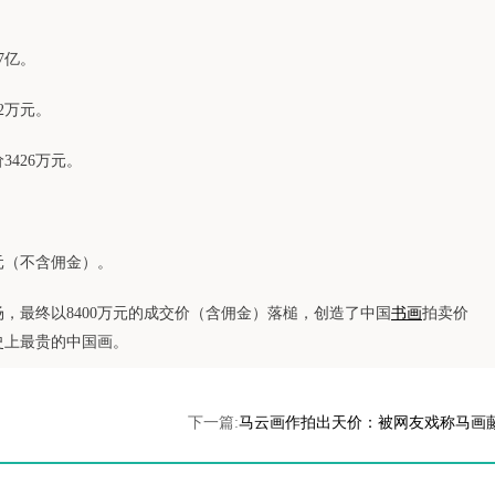
7亿。
2万元。
3426万元。
。
万元（不含佣金）。
场，最终以8400万元的成交价（含佣金）落槌，创造了中国
书画
拍卖价
史上最贵的中国画。
下一篇:
马云画作拍出天价：被网友戏称马画