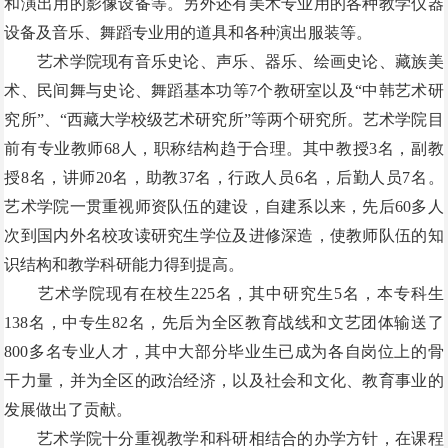
和演出用的影像设备等。另外还有美术专业用的各种教学仪器
设备及音乐、舞蹈专业用的道具和各种演出服装等。
艺术学院现有音乐史论、声乐、器乐、绘画史论、藏族美
术、民间舞与史论、舞蹈基本功等
7
个教研室以及“中韩艺术研
究所”、“西藏大学校级艺术研究所”等两个研究所。艺术学院目
前有专业教师
68
人，职称结构趋于合理。其中教授
3
名，副教
授
8
名，讲师
20
名，助教
37
名，行政人员
6
名，后勤人员
7
名。
艺术学院一贯重视师资队伍的建设，自建系以来，先后
60
多人
次到国内外名校攻读研究生学位及进修深造，使教师队伍的知
识结构和教学科研能力得到提高。
艺术学院现有在校生
225
名，其中研究生
5
名，本专科生
138
名，中专生
82
名，先后为全区教育战线和文艺团体输送了
800
多名专业人才，其中大部分毕业生已成为各自岗位上的骨
干力量，并为全区的政治经济，以及社会和文化、教育事业的
发展做出了贡献。
艺术学院十分重视教学和科研相结合的办学方针，在课程