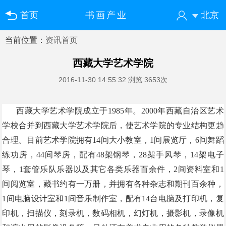
首页
书画产业
北京
当前位置：
资讯首页
您好！欢迎来到中国书画门户网
登录
注册
微信快速登录
西藏大学艺术学院
2016-11-30 14:55:32
浏览:3653次
西藏大学艺术学院成立于
1985
年。
2000
年西藏自治区艺术
学校合并到西藏大学艺术学院后，使艺术学院的专业结构更趋
合理。目前艺术学院拥有
14
间大小教室，
1
间展览厅，
6
间舞蹈
练功房，
44
间琴房，配有
48
架钢琴，
28
架手风琴，
14
架电子
琴，
1
套管乐队乐器以及其它各类乐器百余件，
2
间资料室和
1
间阅览室，藏书约有一万册，并拥有各种杂志和期刊百余种，
1
间电脑设计室和
1
间音乐制作室，配有
14
台电脑及打印机，复
印机，扫描仪，刻录机，数码相机，幻灯机，摄影机，录像机