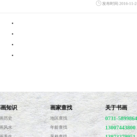
发布时间:2016-11-2
·
林玉梅
·
刘长龙
·
汤忠辉
·
王道国
书画知识
画家查找
关于书画
0731-589986
画历史
地区查找
13007443800
画风水
年龄查找
13973279951
画养生
风格查找