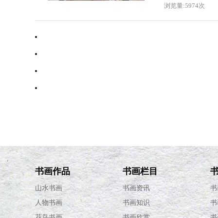
浏览量:5974次
·
邱振中
·
林景辉
·
刘晓明
·
彭双龙
书画作品
书画栏目
山水书画
书画资讯
书
人物书画
书画知识
书
花鸟书画
书画欣赏
书