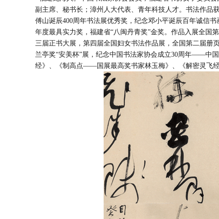
副主席、秘书长；漳州人大代表、青年科技人才。书法作品
傅山诞辰400周年书法展优秀奖，纪念邓小平诞辰百年诚信书画
年度最具实力奖，福建省“八闽丹青奖”金奖。作品入展全国
三届正书大展，第四届全国妇女书法作品展，全国第二届册页
兰亭奖“安美杯”展，纪念中国书法家协会成立30周年——
经》、《制高点——国展最高奖书家林玉梅》、《解密灵飞