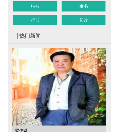
念
楷书
隶书
行书
拓片
法
热门新闻
梁连财