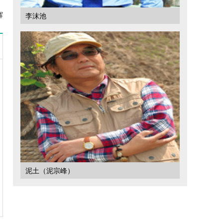
辉
李沫池
泥土（泥宗峰）