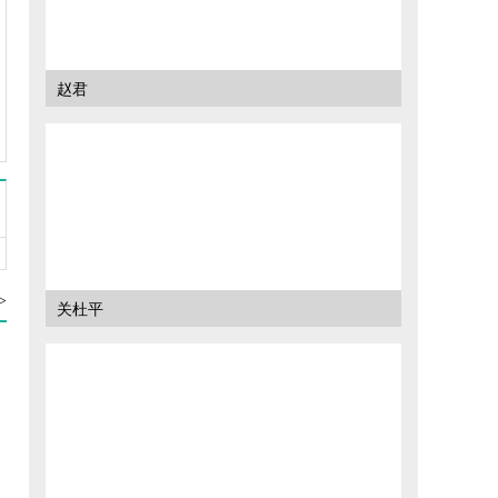
赵君
>
关杜平
的