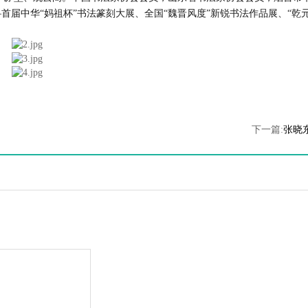
—首届中
华“妈祖杯”书法篆刻大展、全国“魏晋风度”新锐书法作品展、
“乾
下一篇:
张晓