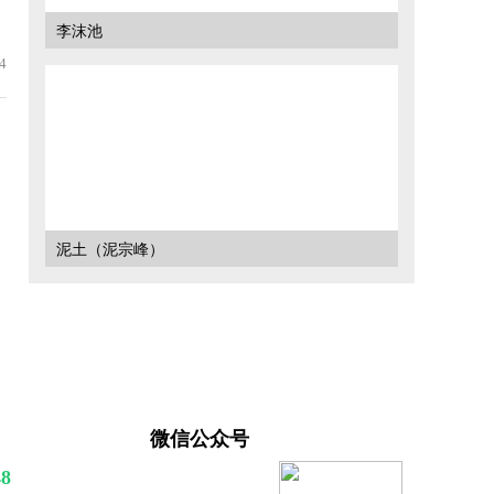
李沫池
4
泥土（泥宗峰）
微信公众号
48