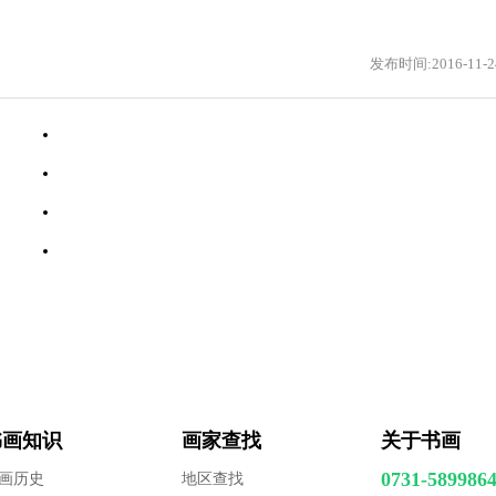
发布时间:2016-11-2
·
林玉梅
·
刘长龙
·
汤忠辉
·
王道国
书画知识
画家查找
关于书画
0731-589986
画历史
地区查找