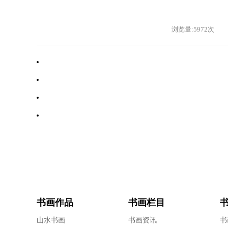
浏览量:5972次
·
邱振中
·
林景辉
·
刘晓明
·
彭双龙
书画作品
书画栏目
山水书画
书画资讯
书