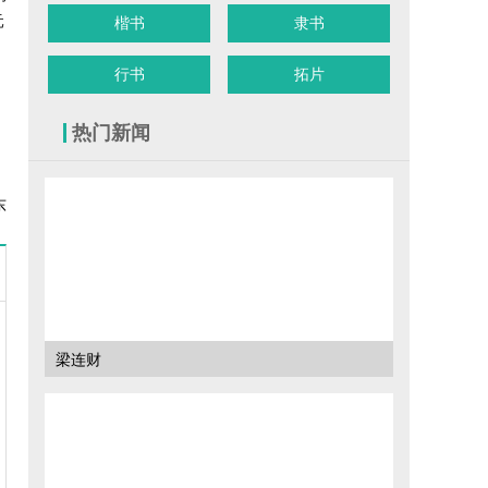
元
楷书
隶书
行书
拓片
热门新闻
东
梁连财