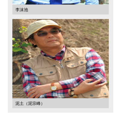
李沫池
泥土（泥宗峰）