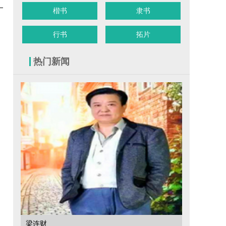
楷书
隶书
行书
拓片
热门新闻
梁连财