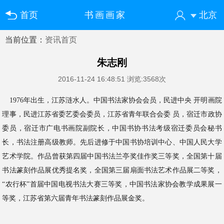
首页
书画画家
北京
当前位置：
资讯首页
您好！欢迎来到中国书画门户网
登录
注册
微信快速登录
朱志刚
2016-11-24 16:48:51
浏览:3568次
1976
年出生，江苏涟水人。中国书法家协会会员，民进中央
开明画院
理事，民进江苏省委艺委会委员，江苏省青年联合会委
员，宿迁市政协
委员，宿迁市广电书画院副院长，中国书协书法考
级宿迁委员会秘书
长，书法注册高级教师。先后进修于中国书协培
训中心、中国人民大学
艺术学院。作品曾获第四届中国书法兰亭奖
佳作奖三等奖，全国第十届
书法篆刻作品展优秀提名奖，全国第三
届扇面书法艺术作品展二等奖，
“农行杯”首届中国电视书法大赛
三等奖，中国书法家协会教学成果展一
等奖，江苏省第六届青年书
法篆刻作品展金奖。