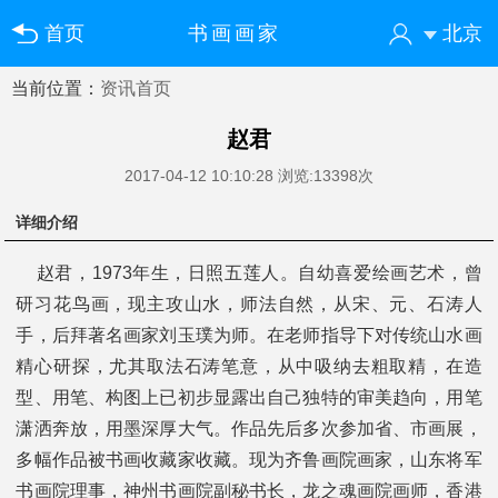
首页
书画画家
北京
当前位置：
资讯首页
您好！欢迎来到中国书画门户网
登录
注册
微信快速登录
赵君
2017-04-12 10:10:28
浏览:13398次
详细介绍
赵君，1973年生，日照五莲人。自幼喜爱绘画艺术，曾
研习花鸟画，现主攻山水，师法自然，从宋、元、石涛人
手，后拜著名画家刘玉璞为师。在老师指导下对传统山水画
精心研探，尤其取法石涛笔意，从中吸纳去粗取精，在造
型、用笔、构图上已初步显露出自己独特的审美趋向，用笔
潇洒奔放，用墨深厚大气。作品先后多次参加省、市画展，
多幅作品被书画收藏家收藏。现为齐鲁画院画家，山东将军
书画院理事，神州书画院副秘书长，龙之魂画院画师，香港