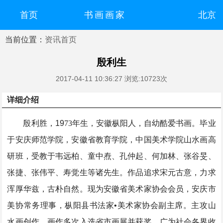
首页
书画画家
北京
当前位置：
资讯首页
您好！欢迎来到中国书画门户网
登录
注册
微信快速登录
殷利生
2017-04-11 10:36:27
浏览:10723次
详细介绍
殷利胜，19
73
年生，安徽枞阳人，自幼酷爱书画。毕业
于安庆师范学院，安徽省教育学院，中国美术学院山水画高
研班，受教于韦远柏、童中焘、孔仲起、何加林、张谷旻、
张捷、张伟平、寿觉生等诸先生。作品追求宋元古意，力求
浑厚华兹，古朴自然。现为安徽省美术家协会会员，安庆市
美协常务理事，枞阳县书法家•美术家协会副主席。主攻山
水画创作，画作多次入选省市画展并获奖，广为社会各界收