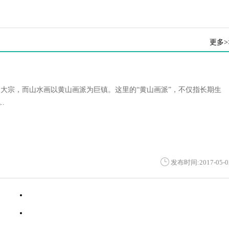
更多>
大宗，而山水画以黄山画派为巨镇。这里的“黄山画派”，不仅指长期生
.
发布时间:2017-05-0
·
文人画与画家画