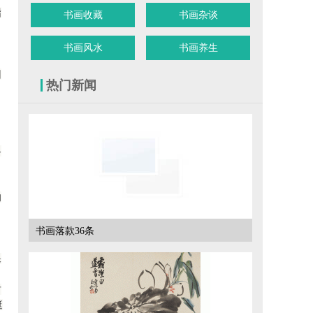
指
书画收藏
书画杂谈
书画风水
书画养生
因
热门新闻
各
均
书画落款36条
保
古
挺