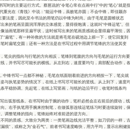
写时的主要运行方式。蔡邕说的“令笔心常在点画中行”中的“笔心”就是
清代重光在《青筏》中说：“能运中锋，虽败笔亦圆；不会中锋，即佳颖亦
主要法度，因此至今书法的用笔仍以中锋为时尚。由于毛笔是圆锥状态
出来的笔画呈圆润浑厚的立体感觉，显得很饱满，这就叫“中锋运笔”。但
是像油画笔那样呈扁平状，这时候写出来的笔画质感就会显得扁平薄怯，
了“扁笔”，有一种补救的方法就是将毛笔在砚池边上掭一下，使它回复到
落笔时扁笔交圆；还有一种方法是在书写过程中用调节笔锋的方法使其变
，笔尖的指向与行笔的方向相反，笔锋到笔腹的方向与毛笔的运行方向要
横线，并书写尽可能长的横线。从左到右，速度要均匀，肩部配合动作，
，中锋书写一点都不神秘，毛笔在纸面朝着前进的方向稍按一下，笔尖就
坐姿与执笔姿势的情况下，在纸上书写尽可能长的竖线。从上到下，速度
线条平稳协调。先起笔，在纸上写竖画，与纸的边沿平行，收笔时线条均
写出弧形线条。在书写时由于腕的动作，笔杆必然会左右前后的摆动，线
方向。右手执笔用手腕来控制笔，在做弧形连续运笔练习时要连续旋转，
匀。调整笔锋的指向，笔锋始终对准前进的逆方向。
生不同的质感。大致分为两类：一类笔画边线光洁平整，如刀切的一样，
屋漏痕”，或称之为“金石气”。前者书写速度略快，用力平均，显示出刚健