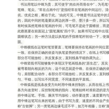
书法用笔以中锋为贵，其可使字“肉在外而骨在中”，为毛笔书
笔锋、笔尖。“常在点画中行”是指经常在笔画的中间运行。
劣。优劣之根，断在于此。”由此可见，中锋是书法运笔中的
的，因此中间的笔毫要比两边的厚一些、墨汁多一些，所以写
有时候虽然笔锋在笔画的中间，可毛笔不是处于圆锥状，而
此蔡邕要在前面冠上“圆笔属纸”四个字。如果书写过程中出现
圆锥状态；另一种方法是以执笔的手指将笔杆转动一下，使
圆。
中锋横线在运笔时笔管要直，笔锋要保持在笔画的中间位置
一致。在保持正确的坐姿与执笔姿势的情况下，在纸上书写
部分尽可能放松，并反复多次，直到线条平稳协调为止。
中锋竖线书写能够集中体现汉字笔画线条的“原生态”。其实
被弯着朝向相反的方向，这个状态就是中锋。在保持正确的
匀，肩部配合动作，各部分尽可能放松，并反复多次，直到
匀、平稳，以写出不同宽度、不同速度的平直线。
中锋弧线是线条改变方向时用中锋来控制的，从而在纸上书
条方向改变时，应控制笔锋的指向，笔锋始终对准前进的逆
持中锋运笔。手指、腕关节均放松，动作要连贯，速度要均
用中锋运笔写出来的笔画，由于书写力度、速度的不同会产
称"古钗脚”；另一类笔画边缘毛涩不平，如万年相藤，古称“