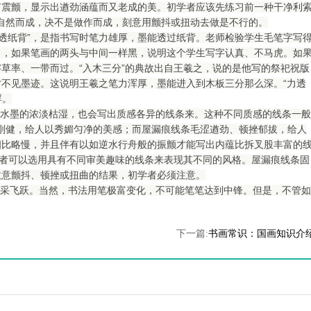
有震颤，显示出遒劲涵蕴而又老成的美。初学者应该先练习前一种干净利
到自然而成，决不是做作而成，刻意用颤抖或扭动去做是不行的。
力透纸背”，是指书写时笔力雄厚，墨能透过纸背。老师检验学生毛笔字写
了，如果笔画的两头与中间一样黑，说明这个学生写字认真、不马虎。如
草率、一带而过。“入木三分”的典故出自王羲之，说的是他写的祭祀祝版
不见墨迹。这说明王羲之笔力浑厚，墨能进入到木板三分那么深。“力透
浮。
水墨的浓淡枯湿，也会写出质感各异的线条来。这种不同质感的线条一般
秀刚健，给人以秀媚匀净的美感；而屋漏痕线条毛涩遒劲、顿挫郁拔，给人
相比略慢，并且伴有以如逆水行舟般的振颤才能写出内蕴比拆叉股丰富的
法者可以选用具有不同审美趣味的线条来表现其不同的风格。屋漏痕线条固
故意颤抖、顿挫或扭曲的结果，初学者必须注意。
采飞跃。当然，书法用笔极富变化，不可能笔笔达到中锋。但是，不管如
下一篇:
书画常识：国画知识介