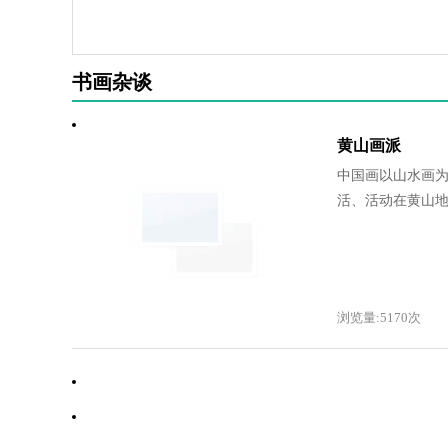
书画杂谈
黄山画派
中国画以山水画为
活、活动在黄山地.
浏览量:5170次
·
书画名家的人情债