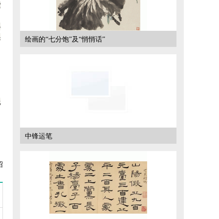
索
得
果
绘画的“七分饱”及“悄悄话”
线
中锋运笔
绍