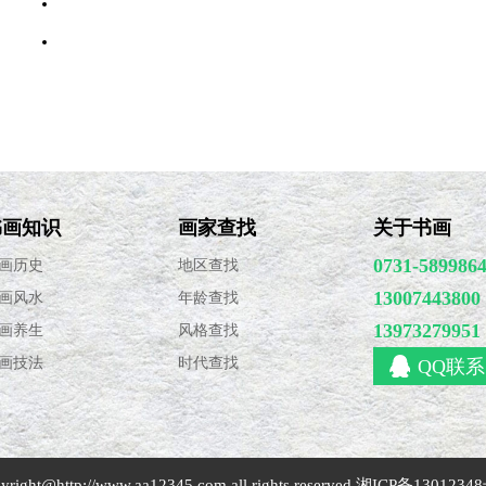
·
书画常识：国画知识介绍
·
绘画的“七分饱”及“悄悄话”
·
篆刻流派
书画知识
画家查找
关于书画
0731-589986
画历史
地区查找
13007443800
画风水
年龄查找
13973279951
画养生
风格查找
画技法
时代查找
QQ联系
yright@
http://www.aa12345.com
all rights reserved
湘ICP备13012348