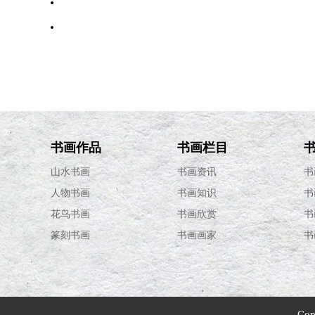
·
中锋运笔
·
明清后鸡题材绘画技法成熟 画家寄托情感
·
篆刻十宜十忌
书画作品
书画栏目
山水书画
书画资讯
书
人物书画
书画知识
书
花鸟书画
书画欣赏
书
篆刻书画
书画画家
书
Cop