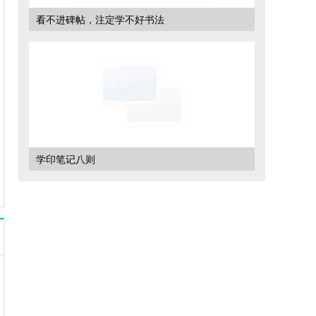
看不进碑帖，注定学不好书法
学印笔记八则