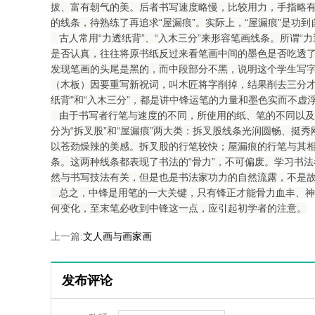
拔、富有朝气的美。后者书写速度略慢，比较用力，手指略
的线条，待熟练了再追求“屋漏痕”。实际上，“屋漏痕”是功
古人常用“力透纸背”、“入木三分”来形容笔画线条。所谓“
是否认真，往往将原书纸反过来看笔画中间的墨色是否吃透
发现笔画的头尾是黑的，而中段部分不黑，说明这个学生写字
（木板）因要重写新祝词，叫木匠将字削掉，结果削去三分才
纸背"和“入木三分”，都是讲中锋运笔的力量和墨色实而不虚
由于书写者行笔与速度的不同，所使用的纸、笔的不同以及
分为“拆叉股”和“屋漏痕”两大类：拆叉股线条光润圆畅、挺
以苍劲燥辣的美感。拆叉股的行笔较快；屋漏痕的行笔与其
条。这两种线条都表现了书法的“骨力”，不可偏废。学习书
然与书写技法有关，但是也是书法家功力的自然流露，不是
总之，中锋是用笔的一大关键，只有锋正才能骨力血丰、神
何变化，至末笔必收到中锋这一点，应引起初学者的注意。
上一篇:
文人画与画家画
发布评论