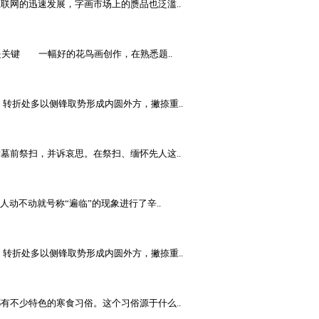
网的迅速发展，字画市场上的赝品也泛滥..
关键 一幅好的花鸟画创作，在熟悉题..
折处多以侧锋取势形成内圆外方，撇捺重..
前祭扫，并诉哀思。在祭扫、缅怀先人这..
动不动就号称“遍临”的现象进行了辛..
折处多以侧锋取势形成内圆外方，撇捺重..
有不少特色的寒食习俗。这个习俗源于什么..