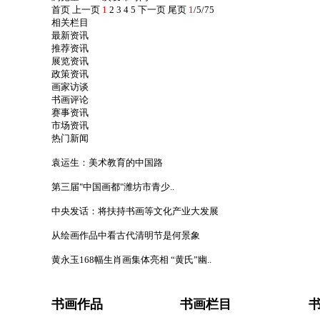
首页
上一页
1
2
3
4
5
下一页
尾页
1
/5/75
相关栏目
最新资讯
推荐资讯
展览资讯
政策资讯
画家访谈
书画评论
赛事资讯
市场资讯
热门新闻
袁运生：美术教育的中国路
第三届"中国画都"潍坊市青少..
中央发话：将扶持书画等文化产业大发展
从绘画作品中看古代清明节是何景象
黄永玉168幅生肖画集体亮相 “黄氏”幽..
书画作品
书画栏目