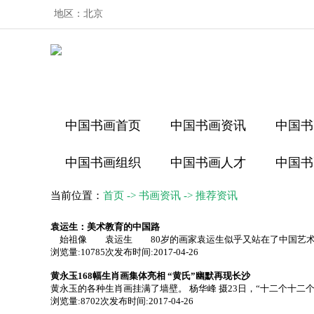
地区：
北京
中国书画首页
中国书画资讯
中国书
中国书画组织
中国书画人才
中国书
当前位置：
首页
->
书画资讯
->
推荐资讯
袁运生：美术教育的中国路
始祖像 袁运生 80岁的画家袁运生似乎又站在了中国艺术界争
浏览量:10785次
发布时间:2017-04-26
黄永玉168幅生肖画集体亮相 “黄氏”幽默再现长沙
黄永玉的各种生肖画挂满了墙壁。 杨华峰 摄23日，“十二个十二个
浏览量:8702次
发布时间:2017-04-26