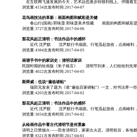
在互联网飞速发展的今天，艺术品也逐步转移到线上。伴随着互联
浏览量:4154次
发布时间:2017-04-07
花鸟画技法的革新：画面构图和赋彩是关键
春山行(国画) 郭味蕖 郭味蕖美术馆藏 画面的构图和赋彩是
浏览量:3727次
发布时间:2017-04-06
梨花风起正清明：书法作品中的感怀
近代 沈尹默 沈尹默行书扇面。行笔迅起急收，点画峻利，转
浏览量:4384次
发布时间:2017-04-05
画谱手书中的家训史：清明话家训
民国时期的绘画版《朱子格言》 清明节到来，人们纷纷到先辈墓
浏览量:4022次
发布时间:2017-04-05
斯舜威：也说“遍临诸帖”
瑞田兄发表了题为《谁“遍临百家碑帖”》一文，对书法界一些人
浏览量:4203次
发布时间:2017-04-02
梨花风起正清明：书法作品中的感怀
近代 沈尹默 沈尹默行书扇面。行笔迅起急收，点画峻利，转
浏览量:3654次
发布时间:2017-04-02
从绘画作品中看古代清明节是何景象
清明之日禁烟火——田舍清明日，家家出火迟。清明前后，各地都
浏览量:9321次
发布时间:2017-04-01