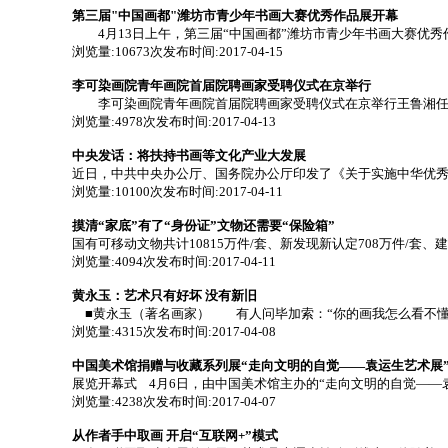
第三届"中国画都"潍坊市青少年书画大赛优秀作品展开幕
4月13日上午，第三届“中国画都”潍坊市青少年书画大赛优秀作
浏览量:10673次
发布时间:2017-04-15
李可染画院青年画院首届院聘画家受聘仪式在京举行
李可染画院青年画院首届院聘画家受聘仪式在京举行王鲁湘任首
浏览量:4978次
发布时间:2017-04-13
中央发话：将扶持书画等文化产业大发展
近日，中共中央办公厅、国务院办公厅印发了《关于实施中华优秀
浏览量:10100次
发布时间:2017-04-11
摸清“家底”有了“身份证”文物还需要“保险箱”
国有可移动文物共计10815万件/套、新发现新认定708万件/套
浏览量:4094次
发布时间:2017-04-11
黄永玉：艺术只有好坏 没有新旧
■黄永玉（著名画家） 有人问毕加索：“你的画我怎么看不懂啊！
浏览量:4315次
发布时间:2017-04-08
中国美术馆捐赠与收藏系列展“走向文明的自觉——袁运生艺术展
展览开幕式 4月6日，由中国美术馆主办的“走向文明的自觉——袁
浏览量:4238次
发布时间:2017-04-07
从作者手中取画 开启“互联网+”模式