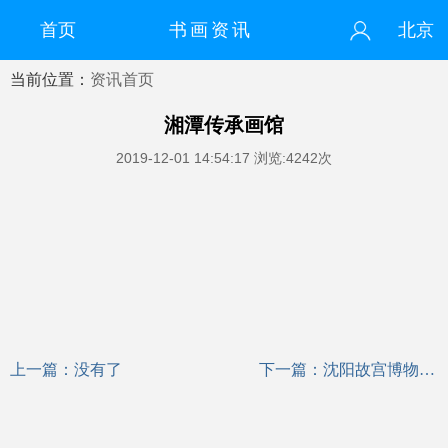
首页
书画资讯
北京
当前位置：
资讯首页
您好！欢迎来到中国书画门户网
登录
注册
微信快速登录
湘潭传承画馆
2019-12-01 14:54:17
浏览:4242次
上一篇：没有了
下一篇：
沈阳故宫博物院展出院藏清代至民国“海派”名家画作