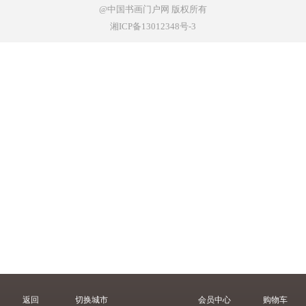
@中国书画门户网
版权所有
湘ICP备13012348号-3
返回
切换城市
会员中心
购物车